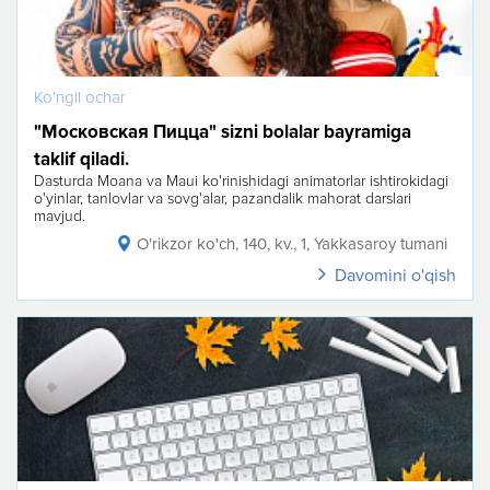
Ko'ngil ochar
"Московская Пицца" sizni bolalar bayramiga
taklif qiladi.
Dasturda Moana va Maui ko'rinishidagi animatorlar ishtirokidagi
o'yinlar, tanlovlar va sovg'alar, pazandalik mahorat darslari
mavjud.
O'rikzor ko'ch, 140, kv., 1, Yakkasaroy tumani
Davomini o'qish