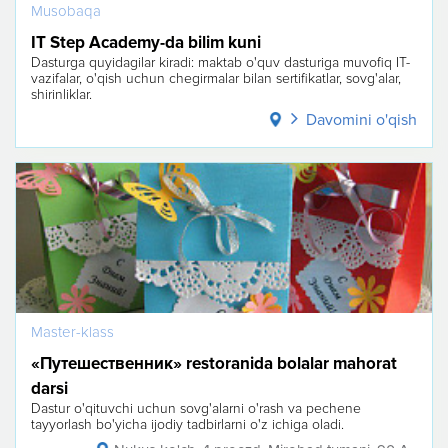
Musobaqa
IT Step Academy-da bilim kuni
Dasturga quyidagilar kiradi: maktab o'quv dasturiga muvofiq IT-
vazifalar, o'qish uchun chegirmalar bilan sertifikatlar, sovg'alar,
shirinliklar.
Davomini o'qish
Master-klass
«Путешественник» restoranida bolalar mahorat
darsi
Dastur o'qituvchi uchun sovg'alarni o'rash va pechene
tayyorlash bo'yicha ijodiy tadbirlarni o'z ichiga oladi.