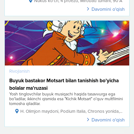
Nukus ko'ch, 4 proezd, Mirobad tumani, 90 A
Davomini o'qish
Rivojlanish
Buyuk bastakor Motsart bilan tanishish bo'yicha
bolalar ma'ruzasi
Yosh tinglovchilar buyuk musiqachi haqida tasavvurga ega
bo'ladilar, ikkinchi qismida esa "Kichik Motsart" o'quv multfilmini
tomosha qiladilar.
H. Olimjon maydoni, Podium Italia, Chronos yonida,...
Davomini o'qish