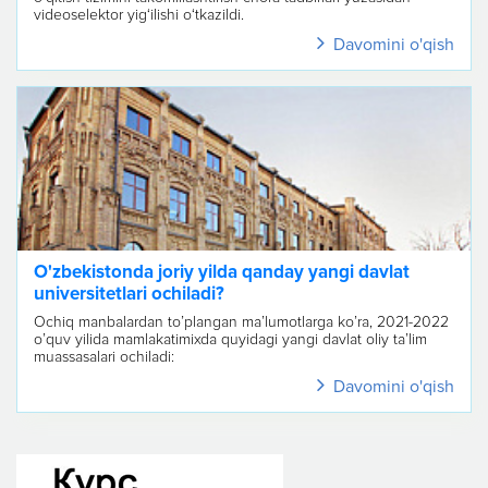
videoselektor yig‘ilishi o‘tkazildi.
Mamlakatimizda har yili ilm-f...
Davomini o'qish
O'zbekistonda joriy yilda qanday yangi davlat
universitetlari ochiladi?
Ochiq manbalardan to’plangan ma’lumotlarga ko’ra, 2021-2022
o’quv yilida mamlakatimixda quyidagi yangi davlat oliy ta’lim
muassasalari ochiladi:
Qoraqalpoq Qishloq xo'jaligi va agrotexnologiya in...
Davomini o'qish