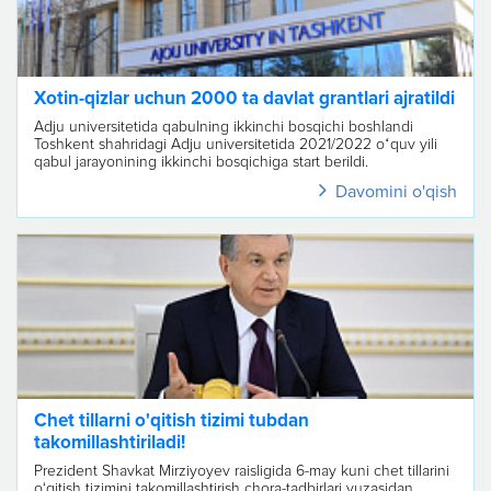
Xotin-qizlar uchun 2000 ta davlat grantlari ajratildi
Adju universitetida qabulning ikkinchi bosqichi boshlandi
Toshkent shahridagi Adju universitetida 2021/2022 oʻquv yili
qabul jarayonining ikkinchi bosqichiga start berildi.
Davomini o'qish
Abituriyent...
Chet tillarni o'qitish tizimi tubdan
takomillashtiriladi!
Prezident Shavkat Mirziyoyev raisligida 6-may kuni chet tillarini
o‘qitish tizimini takomillashtirish chora-tadbirlari yuzasidan