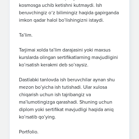
kosmosga uchib ketishni kutmaydi. Ish
beruvchingiz oʻz bilimingiz haqida gapirganda
imkon qadar halol bo’lishingizni istaydi.
Ta’lim.
Tarjimai xolda ta’lim darajasini yoki maxsus
kurslarda olingan sertifikatlarning mavjudligini
ko’rsatish kerakmi deb so’raysiz.
Dastlabki tanlovda ish beruvchilar aynan shu
mezon bo’yicha ish tutishadi. Ular xulosa
chiqarish uchun ish tajribangiz va
maʼlumotingizga qarashadi. Shuning uchun
diplom yoki sertifikat mavjudligi haqida aniq
ko’rsatib qo’ying.
Portfolio.