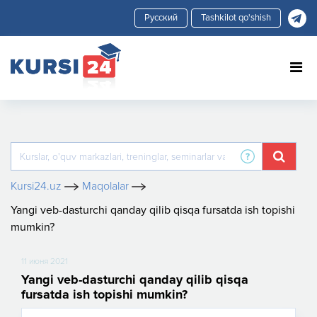
Tashkilot qo'shish
Kursi24.uz
Maqolalar
Yangi veb-dasturchi qanday qilib qisqa fursatda ish topishi
mumkin?
11 июня 2021
Yangi veb-dasturchi qanday qilib qisqa
fursatda ish topishi mumkin?