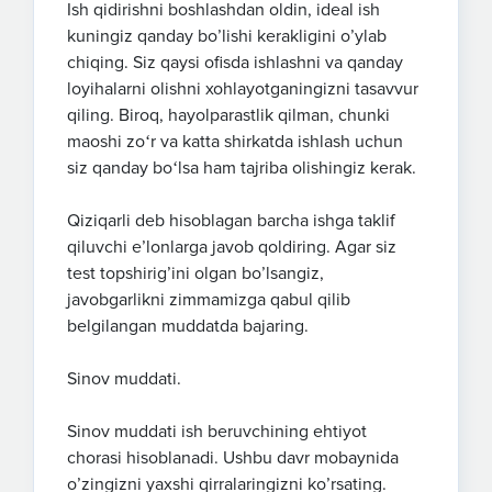
Ish qidirishni boshlashdan oldin, ideal ish
kuningiz qanday bo’lishi kerakligini o’ylab
chiqing. Siz qaysi ofisda ishlashni va qanday
loyihalarni olishni xohlayotganingizni tasavvur
qiling. Biroq, hayolparastlik qilman, chunki
maoshi zoʻr va katta shirkatda ishlash uchun
siz qanday boʻlsa ham tajriba olishingiz kerak.
Qiziqarli deb hisoblagan barcha ishga taklif
qiluvchi eʼlonlarga javob qoldiring. Agar siz
test topshirig’ini olgan bo’lsangiz,
javobgarlikni zimmamizga qabul qilib
belgilangan muddatda bajaring.
Sinov muddati.
Sinov muddati ish beruvchining ehtiyot
chorasi hisoblanadi. Ushbu davr mobaynida
o’zingizni yaxshi qirralaringizni ko’rsating.