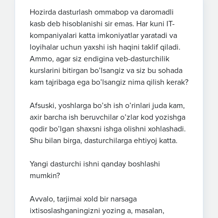
Hozirda dasturlash ommabop va daromadli
kasb deb hisoblanishi sir emas. Har kuni IT-
kompaniyalari katta imkoniyatlar yaratadi va
loyihalar uchun yaxshi ish haqini taklif qiladi.
Ammo, agar siz endigina veb-dasturchilik
kurslarini bitirgan bo’lsangiz va siz bu sohada
kam tajribaga ega bo’lsangiz nima qilish kerak?
Afsuski, yoshlarga bo’sh ish o’rinlari juda kam,
axir barcha ish beruvchilar o’zlar kod yozishga
qodir bo’lgan shaxsni ishga olishni xohlashadi.
Shu bilan birga, dasturchilarga ehtiyoj katta.
Yangi dasturchi ishni qanday boshlashi
mumkin?
Avvalo, tarjimai xold bir narsaga
ixtisoslashganingizni yozing a, masalan,