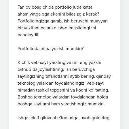
Tanlov bosqichida portfolio juda katta
ahamiyatga ega ekanini bilasizgiz kerak?
Portfolioingizga qarab, ish beruvchi muayyan
bir vazifani bajara olish-ollmasligingizni
baholaydii.
Portfolioda nima yozish mumkin?
Kichik veb-sayt yarating va uni eng yaxshi
Github-da joylashtiring. Ish beruvchiga
saytingizning tafsilotlarini aytib bering, qanday
texnologiyalardan foydalandingiz, veb-sayt
nimadan tashkil topganini va kodni ko’rsating.
Boshqa texnologiyalardan foydalangan holda
boshqa saytlarni ham yaratishingiz mumkin.
Ishga taklif qiluvchi eʼlonlariga javob qoldiring.