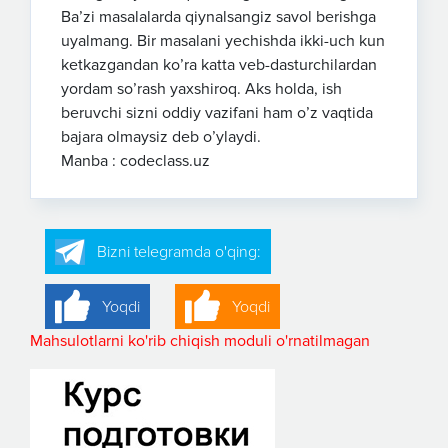
Baʼzi masalalarda qiynalsangiz savol berishga
uyalmang. Bir masalani yechishda ikki-uch kun
ketkazgandan ko’ra katta veb-dasturchilardan
yordam so’rash yaxshiroq. Aks holda, ish
beruvchi sizni oddiy vazifani ham o’z vaqtida
bajara olmaysiz deb o’ylaydi.
Manba : codeclass.uz
Bizni telegramda o'qing:
Yoqdi
Yoqdi
Mahsulotlarni ko'rib chiqish moduli o'rnatilmagan