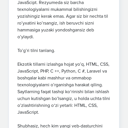
JavaScipt. Rezyumeda siz barcha
texnologiyalarni mukammal bilishingizni
yozishingiz kerak emas. Agar siz bir nechta til
ro’yxatini ko’rsangiz, ish beruvchi sizni
hammasiga yuzaki yondoshgansiz deb
o’ylaydi.
To’g’ri tilni tanlang.
Ekzotik tillarni izlashga hojat yo’q, HTML, CSS,
JavaScript, PHP, C ++, Python, C #, Laravel va
boshqalar kabi mashhur va ommabop
texnologiyalarni o’rganishga harakat qiling.
Saytlarning faqat tashqi koʻrinishi bilan ishlash
uchun kutishgan bo’lsangiz, u holda uchta tilni
o’zlashtirishning oʻzi yetarli: HTML, CSS,
JavaScript.
Shubhasiz, hech kim yangi veb-dasturchini