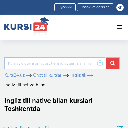
Tashkilot qo'shish
Kursi24.uz
Chet tili kurslari
Ingliz tili
Ingliz tili native bilan
Ingliz tili native bilan kurslari
Toshkentda
mashhurligi bo'yicha