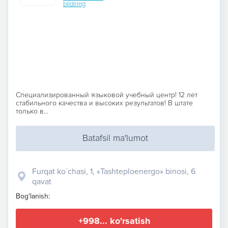
bildiring
Специализированный языковой учебный центр! 12 лет
стабильного качества и высоких результатов! В штате
только в...
Batafsil ma'lumot
Furqat ko`chasi, 1, «Tashteploenergo» binosi, 6
qavat
Bog'lanish:
+998... ko'rsatish