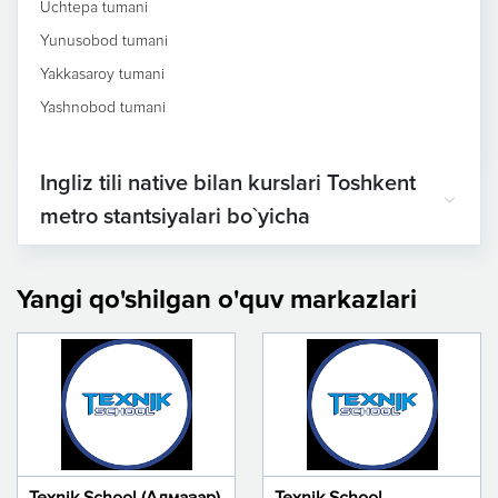
Uchtepa tumani
Yunusobod tumani
Yakkasaroy tumani
Yashnobod tumani
Ingliz tili native bilan kurslari Toshkent
metro stantsiyalari bo`yicha
Yangi qo'shilgan o'quv markazlari
Texnik School (Алмазар)
Texnik School