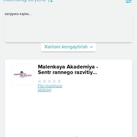
загрузка карты...
Xaritani kengaytirish
Malenkaya Akademiya -
Sentr rannego razvitiya i
doshkolnogo
obrazovaniya detey
Fikr-mulohaza
bildiring