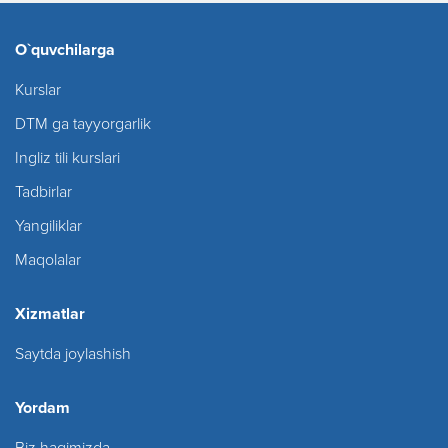
O`quvchilarga
Kurslar
DTM ga tayyorgarlik
Ingliz tili kurslari
Tadbirlar
Yangiliklar
Maqolalar
Xizmatlar
Saytda joylashish
Yordam
Biz haqimizda