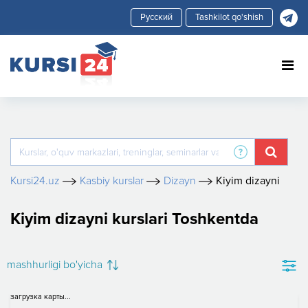
Tashkilot qo'shish
Kursi24.uz
Kasbiy kurslar
Dizayn
Kiyim dizayni
Kiyim dizayni kurslari Toshkentda
mashhurligi bo'yicha
загрузка карты...