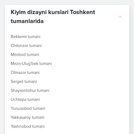
Kiyim dizayni kurslari Toshkent
tumanlarida
Bektemir tumani
Chilonzor tumani
Mirobod tumani
Mirzo-Ulug'bek tumani
Olmazor tumani
Sergeli tumani
Shayxontohur tumani
Uchtepa tumani
Yunusobod tumani
Yakkasaroy tumani
Yashnobod tumani