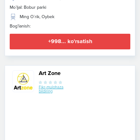
Mo`ljal: Bobur parki
Ming O`rik, Oybek
Bog'lanish:
+998... ko'rsatish
Art Zone
Fikr-mulohaza
bildiring