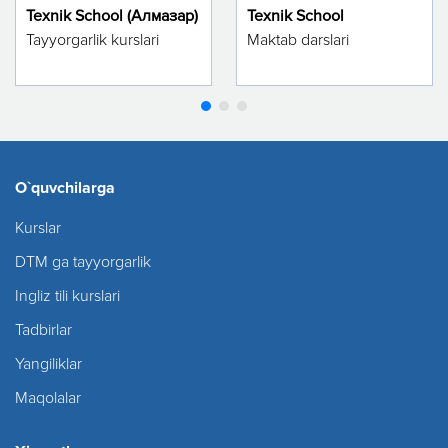
Texnik School (Алмазар)
Texnik School
Tayyorgarlik kurslari
Maktab darslari
O`quvchilarga
Kurslar
DTM ga tayyorgarlik
Ingliz tili kurslari
Tadbirlar
Yangiliklar
Maqolalar