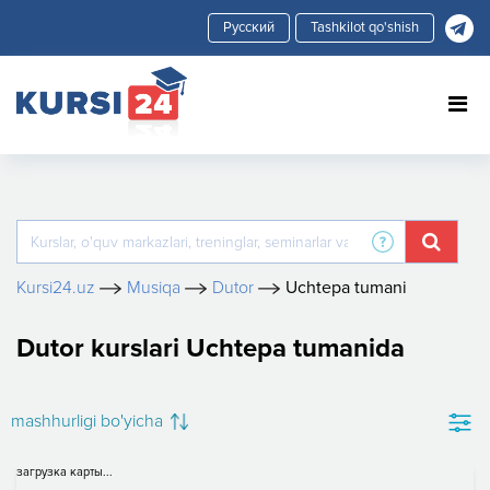
Tashkilot qo'shish
Kursi24.uz
Musiqa
Dutor
Uchtepa tumani
Dutor kurslari Uchtepa tumanida
mashhurligi bo'yicha
загрузка карты...