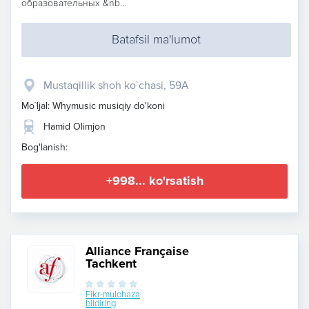
образовательных &nb...
Batafsil ma'lumot
Mustaqillik shoh ko`chasi, 59A
Mo`ljal: Whymusic musiqiy do'koni
Hamid Olimjon
Bog'lanish:
+998... ko'rsatish
Alliance Française
Tachkent
Fikr-mulohaza
bildiring