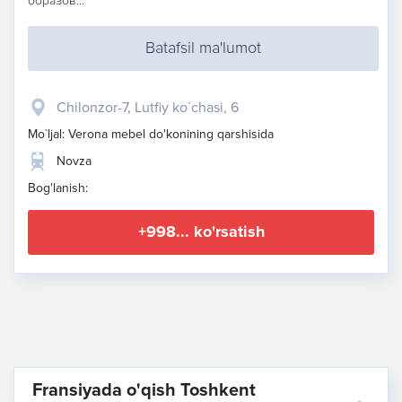
образов...
Batafsil ma'lumot
Chilonzor-7, Lutfiy ko`chasi, 6
Mo`ljal: Verona mebel do'konining qarshisida
Novza
Bog'lanish:
+998... ko'rsatish
Fransiyada o'qish Toshkent