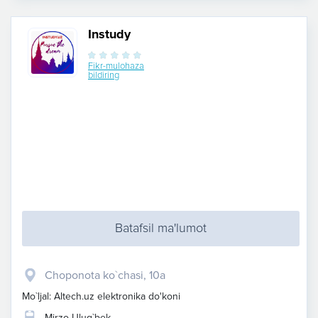
Instudy
Fikr-mulohaza
bildiring
Batafsil ma'lumot
​Choponota ko`chasi, 10a
Mo`ljal: Altech.uz elektronika do'koni
Mirzo Ulug`bek