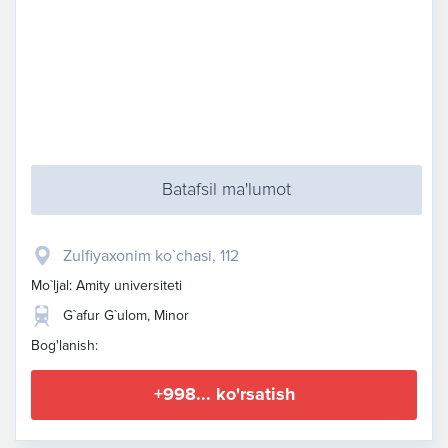
Batafsil ma'lumot
Zulfiyaxonim ko`chasi, 112
Mo`ljal: Amity universiteti
G`afur G`ulom, Minor
Bog'lanish:
+998... ko'rsatish