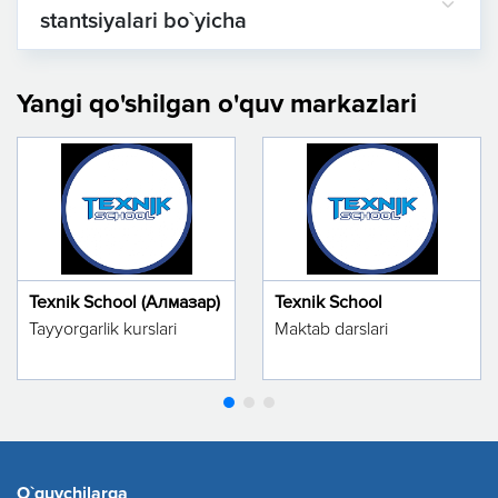
stantsiyalari bo`yicha
Yangi qo'shilgan o'quv markazlari
Texnik School (Алмазар)
Texnik School
Tayyorgarlik kurslari
Maktab darslari
O`quvchilarga