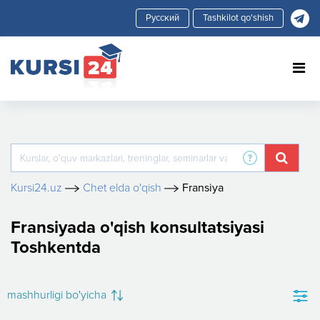
Tashkilot qo'shish
Kursi24.uz
Chet elda o'qish
Fransiya
Fransiyada o'qish konsultatsiyasi
Toshkentda
mashhurligi bo'yicha