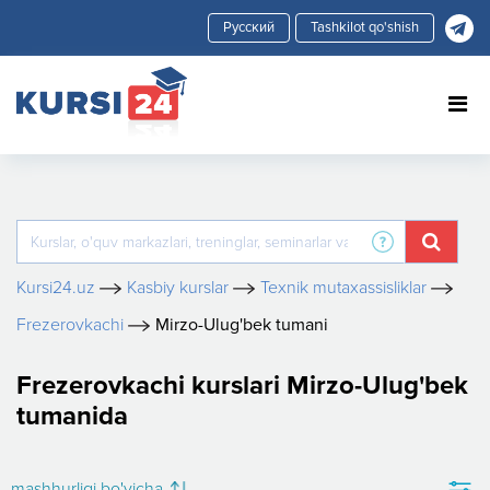
Tashkilot qo'shish
Kursi24.uz
Kasbiy kurslar
Texnik mutaxassisliklar
Frezerovkachi
Mirzo-Ulug'bek tumani
Frezerovkachi kurslari Mirzo-Ulug'bek
tumanida
mashhurligi bo'yicha