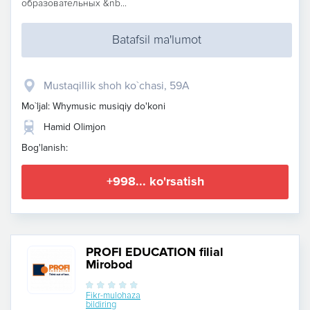
образовательных &nb...
Batafsil ma'lumot
Mustaqillik shoh ko`chasi, 59A
Mo`ljal: Whymusic musiqiy do'koni
Hamid Olimjon
Bog'lanish:
+998... ko'rsatish
PROFI EDUCATION filial
Mirobod
Fikr-mulohaza
bildiring