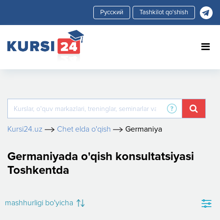
Tashkilot qo'shish
Kursi24.uz
Chet elda o'qish
Germaniya
Germaniyada o'qish konsultatsiyasi
Toshkentda
mashhurligi bo'yicha