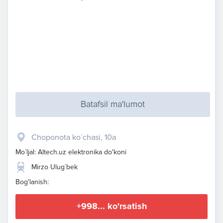
Batafsil ma'lumot
​Choponota ko`chasi, 10a
Mo`ljal: Altech.uz elektronika do'koni
Mirzo Ulug`bek
Bog'lanish:
+998... ko'rsatish