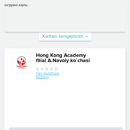
загрузка карты...
Xaritani kengaytirish
Hong Kong Academy
filial A.Navoiy ko`chasi
Fikr-mulohaza
bildiring