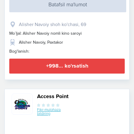
Batafsil ma'lumot
Alisher Navoiy shoh ko'chasi, 69
Mo`ljal: Alisher Navoiy nomli kino saroyi
Alisher Navoiy, Paxtakor
Bog'lanish:
+998... ko'rsatish
Access Point
Fikr-mulohaza
bildiring