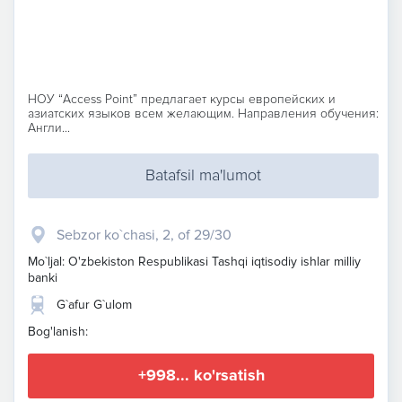
НОУ “Access Point” предлагает курсы европейских и
азиатских языков всем желающим. Направления обучения:
Англи...
Batafsil ma'lumot
Sebzor ko`chasi, 2, of 29/30
Mo`ljal: O'zbekiston Respublikasi Tashqi iqtisodiy ishlar milliy
banki
G`afur G`ulom
Bog'lanish:
+998... ko'rsatish