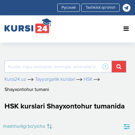
Tashkilot qo'shish
Kursi24.uz
Tayyorgarlik kurslari
HSK
Shayxontohur tumani
HSK kurslari Shayxontohur tumanida
mashhurligi bo'yicha