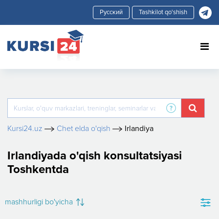
Tashkilot qo'shish
Kursi24.uz
Chet elda o'qish
Irlandiya
Irlandiyada o'qish konsultatsiyasi
Toshkentda
mashhurligi bo'yicha