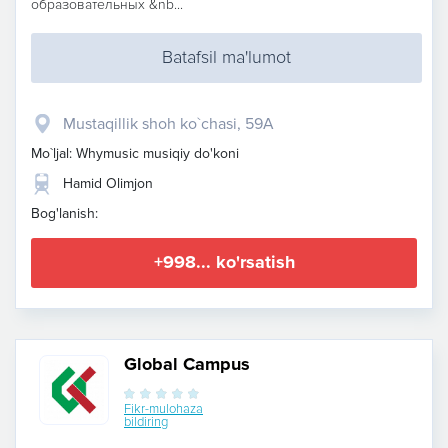
образовательных &nb...
Batafsil ma'lumot
Mustaqillik shoh ko`chasi, 59A
Mo`ljal: Whymusic musiqiy do'koni
Hamid Olimjon
Bog'lanish:
+998... ko'rsatish
Global Campus
Fikr-mulohaza
bildiring