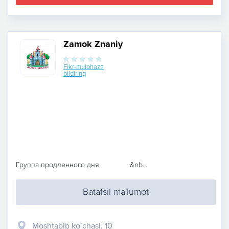
Zamok Znaniy
Fikr-mulohaza
bildiring
Группа продленного дня &nb...
Batafsil ma'lumot
Moshtabib ko`chasi, 10