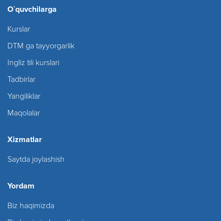
O`quvchilarga
Kurslar
DTM ga tayyorgarlik
Ingliz tili kurslari
Tadbirlar
Yangiliklar
Maqolalar
Xizmatlar
Saytda joylashish
Yordam
Biz haqimizda