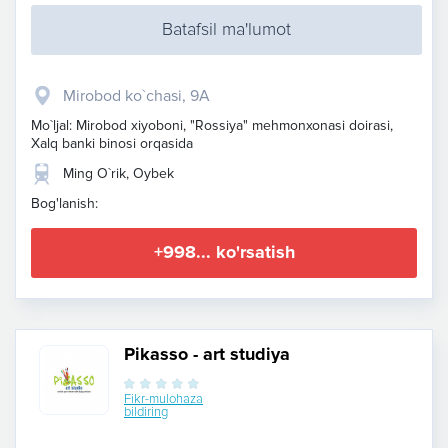
Batafsil ma'lumot
Mirobod ko`chasi, 9A
Mo`ljal: Mirobod xiyoboni, "Rossiya" mehmonxonasi doirasi,
Xalq banki binosi orqasida
Ming O`rik, Oybek
Bog'lanish:
+998... ko'rsatish
Pikasso - art studiya
Fikr-mulohaza
bildiring