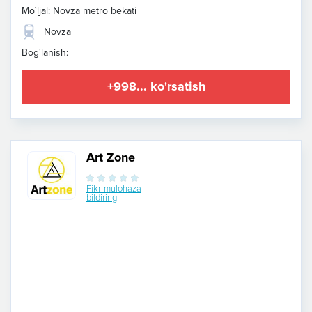
Mo`ljal: Novza metro bekati
Novza
Bog'lanish:
+998... ko'rsatish
Art Zone
Fikr-mulohaza
bildiring