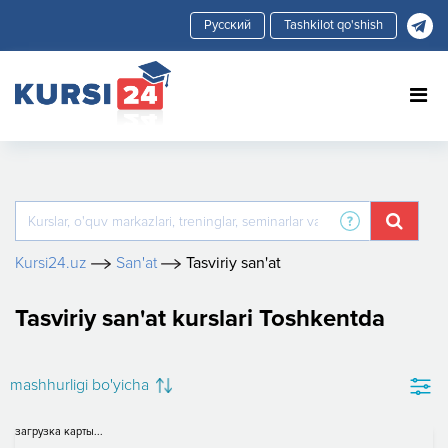
Tashkilot qo'shish
Kursi24.uz
San'at
Tasviriy san'at
Tasviriy san'at kurslari Toshkentda
mashhurligi bo'yicha
загрузка карты...