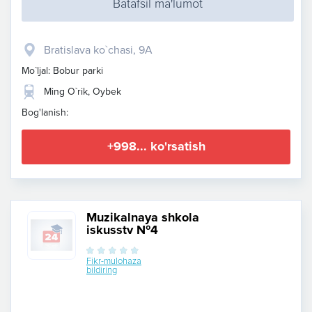
Batafsil ma'lumot
Bratislava ko`chasi, 9A
Mo`ljal: Bobur parki
Ming O`rik, Oybek
Bog'lanish:
+998... ko'rsatish
Muzikalnaya shkola
iskusstv №4
Fikr-mulohaza
bildiring