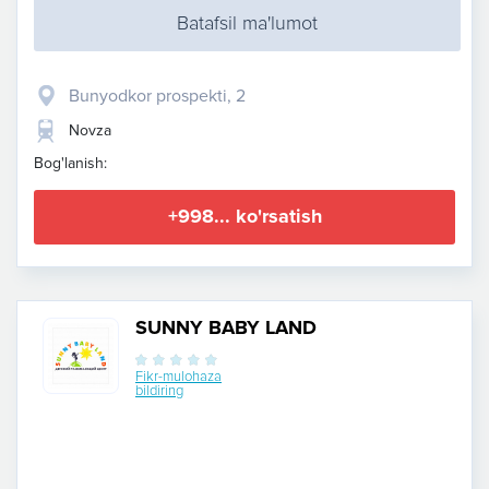
Batafsil ma'lumot
Bunyodkor prospekti, 2
Novza
Bog'lanish:
+998... ko'rsatish
SUNNY BABY LAND
Fikr-mulohaza
bildiring