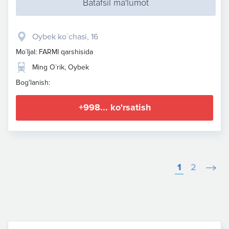
Batafsil ma'lumot
Oybek ko`chasi, 16
Mo`ljal: FARMI qarshisida
Ming O`rik, Oybek
Bog'lanish:
+998... ko'rsatish
1
2