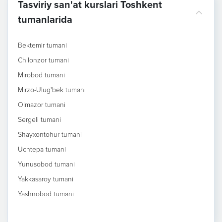
Tasviriy san'at kurslari Toshkent
tumanlarida
Bektemir tumani
Chilonzor tumani
Mirobod tumani
Mirzo-Ulug'bek tumani
Olmazor tumani
Sergeli tumani
Shayxontohur tumani
Uchtepa tumani
Yunusobod tumani
Yakkasaroy tumani
Yashnobod tumani