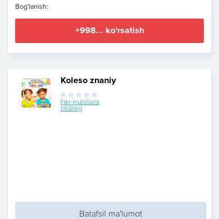
Bog'lanish:
+998... ko'rsatish
Koleso znaniy
Fikr-mulohaza
bildiring
Batafsil ma'lumot