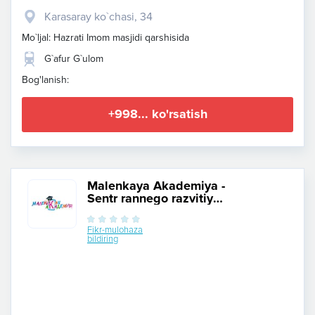
Karasaray ko`chasi, 34
Mo`ljal: Hazrati Imom masjidi qarshisida
G`afur G`ulom
Bog'lanish:
+998... ko'rsatish
Malenkaya Akademiya -
Sentr rannego razvitiya i
doshkolnogo
obrazovaniya detey
Fikr-mulohaza
bildiring