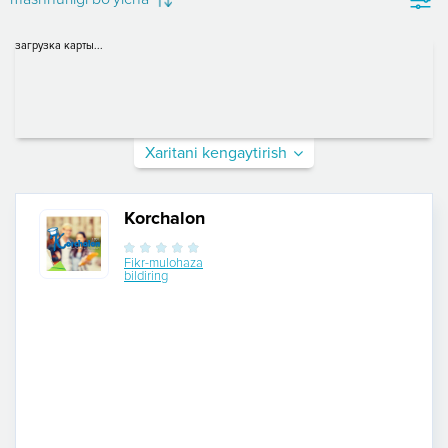
загрузка карты...
Xaritani kengaytirish
Korchalon
Fikr-mulohaza
bildiring