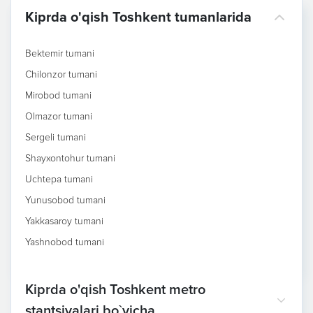
Kiprda o'qish Toshkent tumanlarida
Bektemir tumani
Chilonzor tumani
Mirobod tumani
Olmazor tumani
Sergeli tumani
Shayxontohur tumani
Uchtepa tumani
Yunusobod tumani
Yakkasaroy tumani
Yashnobod tumani
Kiprda o'qish Toshkent metro
stantsiyalari bo`yicha