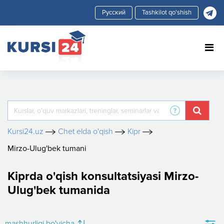
Tashkilot qo'shish
Kursi24.uz
Chet elda o'qish
Kipr
Mirzo-Ulug'bek tumani
Kiprda o'qish konsultatsiyasi Mirzo-
Ulug'bek tumanida
mashhurligi bo'yicha