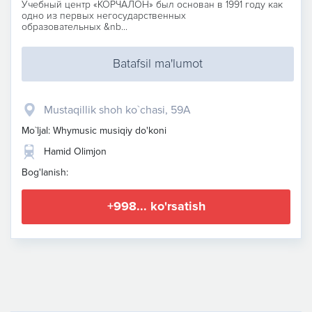
Учебный центр «КОРЧАЛОН» был основан в 1991 году как
одно из первых негосударственных
образовательных &nb...
Batafsil ma'lumot
Mustaqillik shoh ko`chasi, 59A
Mo`ljal: Whymusic musiqiy do'koni
Hamid Olimjon
Bog'lanish:
+998... ko'rsatish