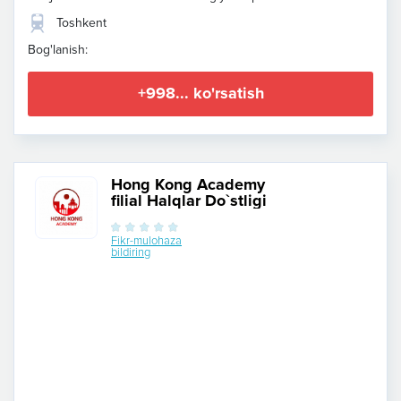
Toshkent
Bog'lanish:
+998... ko'rsatish
Hong Kong Academy
filial Halqlar Do`stligi
Fikr-mulohaza
bildiring