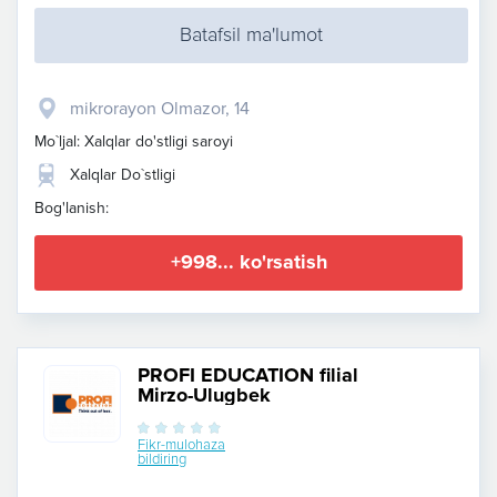
Batafsil ma'lumot
mikrorayon Olmazor, 14
Mo`ljal: Xalqlar do'stligi saroyi
Xalqlar Do`stligi
Bog'lanish:
+998... ko'rsatish
PROFI EDUCATION filial
Mirzo-Ulugbek
Fikr-mulohaza
bildiring