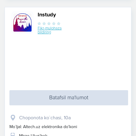
Instudy
Fikr-mulohaza
bildiring
Batafsil ma'lumot
​Choponota ko`chasi, 10a
Mo`ljal: Altech.uz elektronika do'koni
Mirzo Ulug`bek