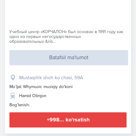
Учебный центр «КОРЧАЛОН» был основан в 1991 году как
одно из первых негосударственных
образовательных &nb...
Batafsil ma'lumot
Mustaqillik shoh ko`chasi, 59A
Mo`ljal: Whymusic musiqiy do'koni
Hamid Olimjon
Bog'lanish:
+998... ko'rsatish