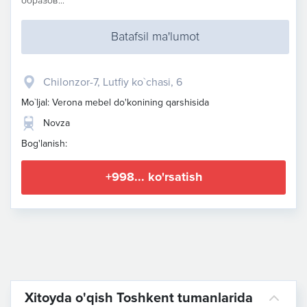
образов...
Batafsil ma'lumot
Chilonzor-7, Lutfiy ko`chasi, 6
Mo`ljal: Verona mebel do'konining qarshisida
Novza
Bog'lanish:
+998... ko'rsatish
Xitoyda o'qish Toshkent tumanlarida