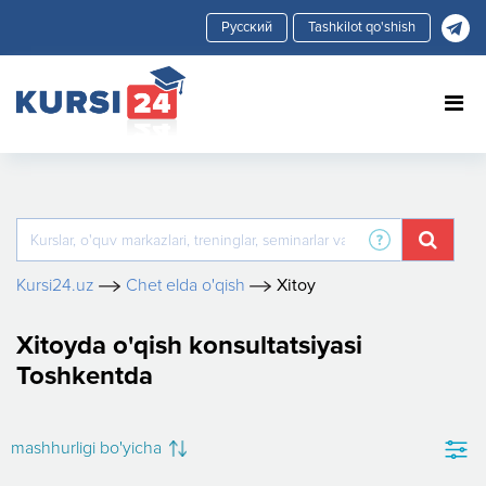
Tashkilot qo'shish
Kursi24.uz
Chet elda o'qish
Xitoy
Xitoyda o'qish konsultatsiyasi
Toshkentda
mashhurligi bo'yicha