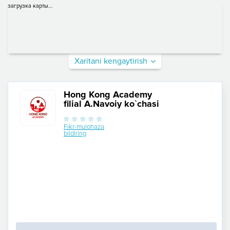
загрузка карты...
Xaritani kengaytirish
Hong Kong Academy
filial A.Navoiy ko`chasi
Fikr-mulohaza
bildiring