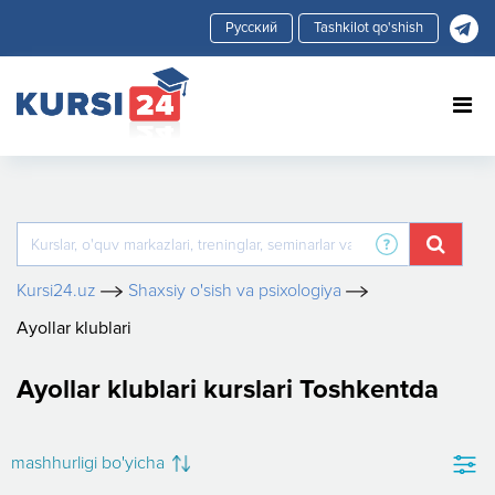
Tashkilot qo'shish
Kursi24.uz
Shaxsiy o'sish va psixologiya
Ayollar klublari
Ayollar klublari kurslari Toshkentda
mashhurligi bo'yicha