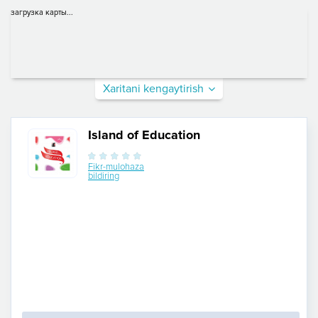
загрузка карты...
Xaritani kengaytirish
Island of Education
Fikr-mulohaza
bildiring