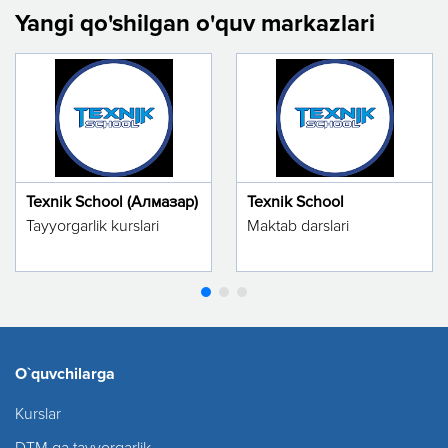
Yangi qo'shilgan o'quv markazlari
Texnik School (Алмазар)
Texnik School
Tayyorgarlik kurslari
Maktab darslari
O`quvchilarga
Kurslar
DTM ga tayyorgarlik