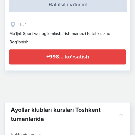
Batafsil ma'lumot
Ts-1
Mo`ljal: Sport va sog'lomlashtirish markazi EstetikIsland
Bog'lanish:
+998... ko'rsatish
Ayollar klublari kurslari Toshkent
tumanlarida
Bektemir tumani