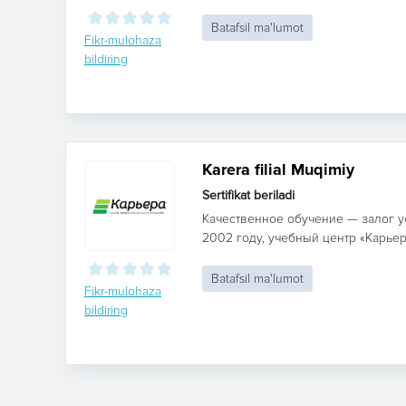
Batafsil ma'lumot
Fikr-mulohaza
bildiring
Karera filial Muqimiy
Sertifikat beriladi
Качественное обучение — залог у
2002 году, учебный центр «Карьер
Batafsil ma'lumot
Fikr-mulohaza
bildiring