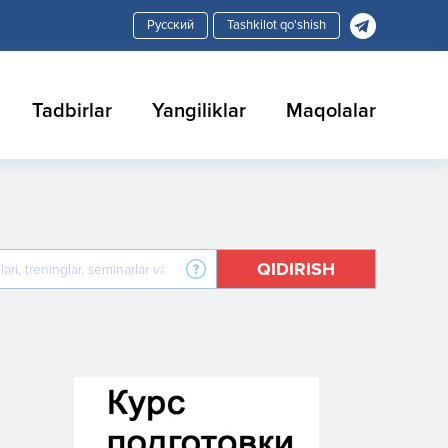
Tashkilot qo'shish
Tadbirlar
Yangiliklar
Maqolalar
QIDIRISH