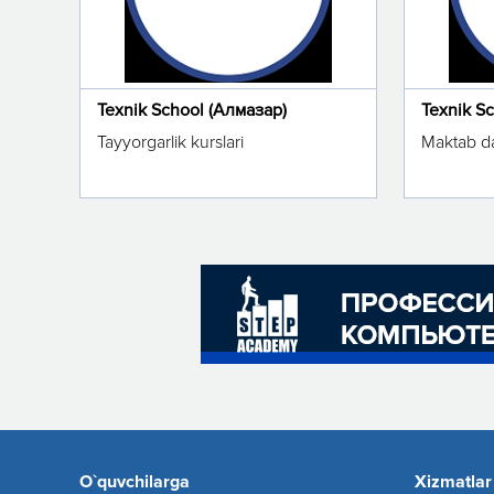
Texnik School (Алмазар)
Texnik S
Tayyorgarlik kurslari
Maktab da
O`quvchilarga
Xizmatlar