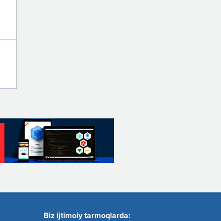
Biz ijtimoiy tarmoqlarda: