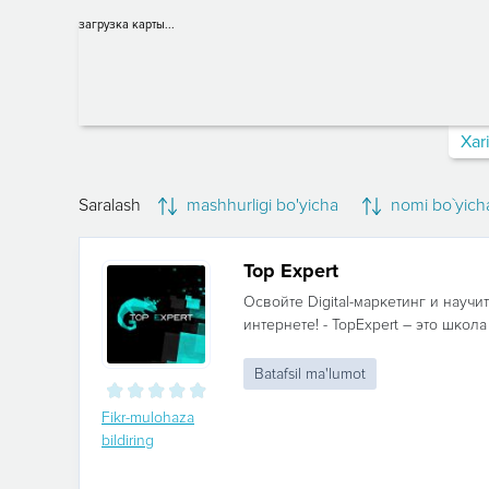
загрузка карты...
Xar
Saralash
mashhurligi bo'yicha
nomi bo`yich
Top Expert
Освойте Digital-маркетинг и научи
интернете! - TopExpert – это школа
Batafsil ma'lumot
Fikr-mulohaza
bildiring