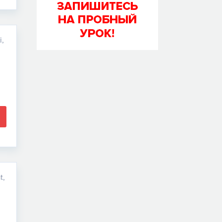
i,
t,