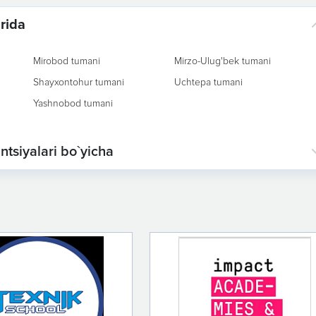
rida
Mirobod tumani
Mirzo-Ulug'bek tumani
Shayxontohur tumani
Uchtepa tumani
Yashnobod tumani
ntsiyalari bo`yicha