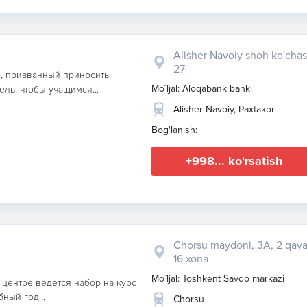
Alisher Navoiy shoh ko'chas
27
тр, призванный приносить
Mo`ljal: Aloqabank banki
ель, чтобы учащимся...
Alisher Navoiy, Paxtakor
Bog'lanish:
+998... ko'rsatish
Chorsu maydoni, 3A, 2 qava
16 xona
Mo`ljal: Toshkent Savdo markazi
 центре ведется набор на курс
ный год...
Chorsu