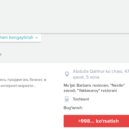
itani kengaytirish
a
Abdulla Qahhor ko`chasi, 47
qavat, 5 xona
тесь продвигать бизнес в
Mo`ljal: Barbaris restorani, "Nestle"
 интернет-маркети...
zavodi, "Yakkasaroy" restorani
Toshkent
Bog'lanish:
+998... ko'rsatish