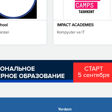
chool
IMPACT ACADEMIES
rslari
Kompyuter va IT
Yordam