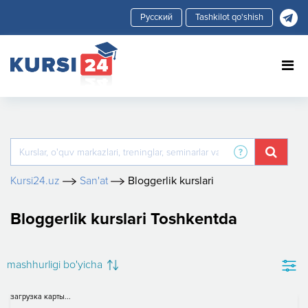
Tashkilot qo'shish
Kursi24.uz
San'at
Bloggerlik kurslari
Bloggerlik kurslari Toshkentda
mashhurligi bo'yicha
загрузка карты...