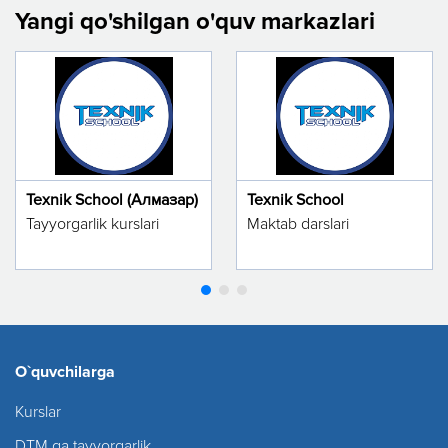
Yangi qo'shilgan o'quv markazlari
Texnik School (Алмазар)
Texnik School
Tayyorgarlik kurslari
Maktab darslari
O`quvchilarga
Kurslar
DTM ga tayyorgarlik