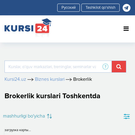
Tashkilot qo'shish
Kursi24.uz
Biznes kurslari
Brokerlik
Brokerlik kurslari Toshkentda
mashhurligi bo'yicha
загрузка карты...