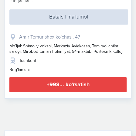
специалис...
Batafsil ma'lumot
Amir Temur shox ko'chasi, 47
Mo`ljal: Shimoliy vokzal, Markaziy Aviakassa, Temiryo'lchilar
saroyi, Mirobod tuman hokimiyat, 94-maktab, Politexnik kolleji
Toshkent
Bog'lanish:
+998... ko'rsatish