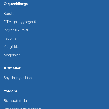
O`quvchilarga
Kurslar
DTM ga tayyorgarlik
Ingliz tili kurslari
Tadbirlar
Yangiliklar
Maqolalar
Xizmatlar
Saytda joylashish
Yordam
Biz haqimizda
Biz haqimizda matbuot