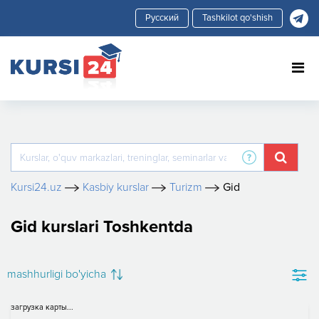
Tashkilot qo'shish
Kursi24.uz
Kasbiy kurslar
Turizm
Gid
Gid kurslari Toshkentda
mashhurligi bo'yicha
загрузка карты...