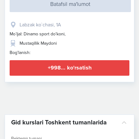
Batafsil ma'lumot
Labzak ko`chasi, 1A
Mo`ljal: Dinamo sport do'koni,
Mustaqillik Maydoni
Bog'lanish:
+998... ko'rsatish
Gid kurslari Toshkent tumanlarida
Bektemir tumani