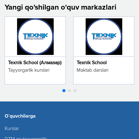
Yangi qo'shilgan o'quv markazlari
Texnik School (Алмазар)
Texnik School
Tayyorgarlik kurslari
Maktab darslari
O`quvchilarga
Kurslar
DTM ga tayyorgarlik