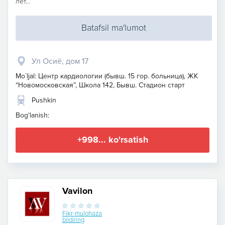
лет...
Batafsil ma'lumot
Ул Осиё, дом 17
Mo`ljal: Центр кардиологии (бывш. 15 гор. больница), ЖК
“Новомосковская”, Школа 142, Бывш. Стадион старт
Pushkin
Bog'lanish:
+998... ko'rsatish
Vavilon
Fikr-mulohaza
bildiring