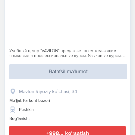
Учебный центр "VAVILON" предлагает всем желающим
языковые и профессиональные курсы. Языковые курсы: ...
Batafsil ma'lumot
Mavlon Riyoziy ko`chasi, 34
Mo`ljal: Parkent bozori
Pushkin
Bog'lanish:
+998... ko'rsatish