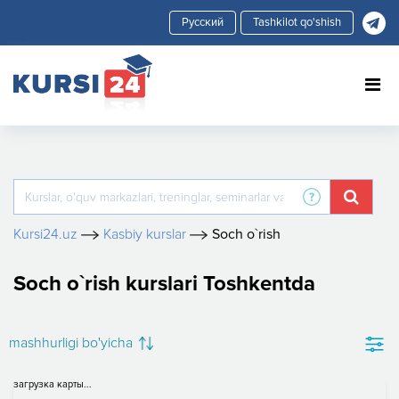
Tashkilot qo'shish
Kursi24.uz
Kasbiy kurslar
Soch o`rish
Soch o`rish kurslari Toshkentda
mashhurligi bo'yicha
загрузка карты...