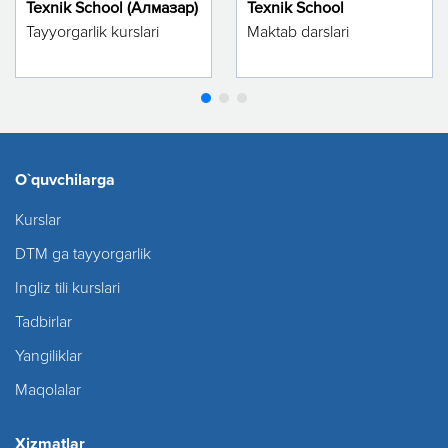
Texnik School (Алмазар)
Texnik School
Tayyorgarlik kurslari
Maktab darslari
O`quvchilarga
Kurslar
DTM ga tayyorgarlik
Ingliz tili kurslari
Tadbirlar
Yangiliklar
Maqolalar
Xizmatlar