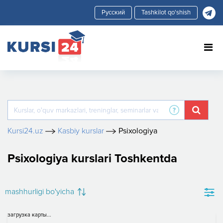
Tashkilot qo'shish
Kursi24.uz
Kasbiy kurslar
Psixologiya
Psixologiya kurslari Toshkentda
mashhurligi bo'yicha
загрузка карты...