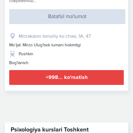
современны...
Batafsil ma'lumot
Mirzakalon Ismoiliy ko`chasi, 1A, 47
Mo`ljal: Mirzo Ulug'bek tumani hokimligi
Pushkin
Bog'lanish:
+998... ko'rsatish
Psixologiya kurslari Toshkent