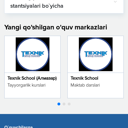
stantsiyalari bo`yicha
Yangi qo'shilgan o'quv markazlari
Texnik School (Алмазар)
Texnik School
Tayyorgarlik kurslari
Maktab darslari
O`quvchilarga