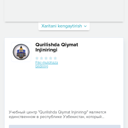
Xaritani kengaytirish
Qurilishda Qiymat
Injiniringi
Fikr-mulohaza
bildiring
Учебный центр "Qurilishda Qiymat Injiniringi" является
единственном в республике Узбекистан, который...