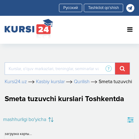
Tashkilot qo'shish
Kursi24.uz
Kasbiy kurslar
Qurilish
Smeta tuzuvchi
Smeta tuzuvchi kurslari Toshkentda
mashhurligi bo'yicha
загрузка карты...