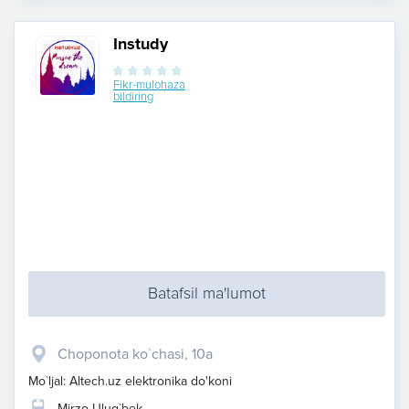
Instudy
Fikr-mulohaza
bildiring
Batafsil ma'lumot
​Choponota ko`chasi, 10a
Mo`ljal: Altech.uz elektronika do'koni
Mirzo Ulug`bek