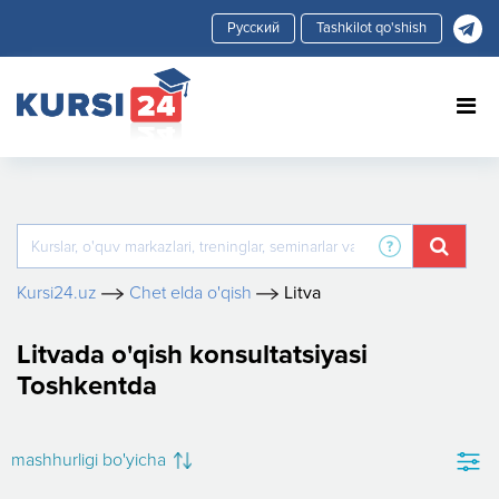
Tashkilot qo'shish
Kursi24.uz
Chet elda o'qish
Litva
Litvada o'qish konsultatsiyasi
Toshkentda
mashhurligi bo'yicha