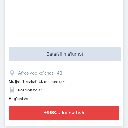
Batafsil ma'lumot
Afrosiyob ko`chasi, 4B
Mo`ljal: "Barakat" biznes markazi
Kosmonavtlar
Bog'lanish:
+998... ko'rsatish