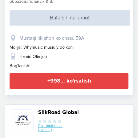
образовательных &nb...
Batafsil ma'lumot
Mustaqillik shoh ko`chasi, 59A
Mo`ljal: Whymusic musiqiy do'koni
Hamid Olimjon
Bog'lanish:
+998... ko'rsatish
SilkRoad Global
Fikr-mulohaza
bildiring