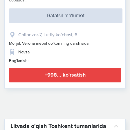
образов...
Batafsil ma'lumot
Chilonzor-7, Lutfiy ko`chasi, 6
Mo`ljal: Verona mebel do'konining qarshisida
Novza
Bog'lanish:
+998... ko'rsatish
Litvada o'qish Toshkent tumanlarida