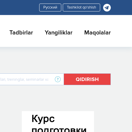
Tashkilot qo'shish
Tadbirlar
Yangiliklar
Maqolalar
QIDIRISH