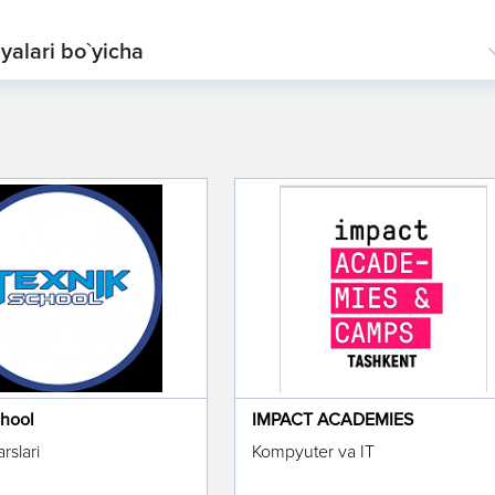
yalari bo`yicha
chool
IMPACT ACADEMIES
rslari
Kompyuter va IT