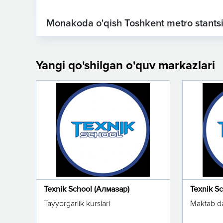
Monakoda o'qish Toshkent metro stantsi
Yangi qo'shilgan o'quv markazlari
Texnik School (Алмазар)
Texnik S
Tayyorgarlik kurslari
Maktab da