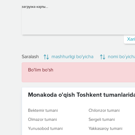
загрузка карты...
Xar
Saralash
mashhurligi bo'yicha
nomi bo`yich
Bo'lim bo'sh
Monakoda o'qish Toshkent tumanlarid
Bektemir tumani
Chilonzor tumani
Olmazor tumani
Sergeli tumani
Yunusobod tumani
Yakkasaroy tumani