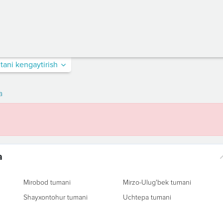
itani kengaytirish
a
a
Mirobod tumani
Mirzo-Ulug'bek tumani
Shayxontohur tumani
Uchtepa tumani