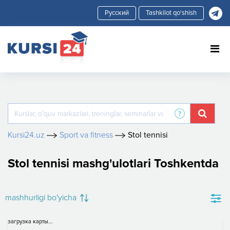
Tashkilot qo'shish
Kursi24.uz
Sport va fitness
Stol tennisi
Stol tennisi mashg'ulotlari Toshkentda
mashhurligi bo'yicha
загрузка карты...