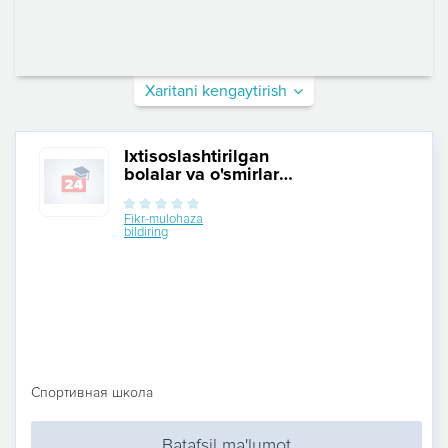
Xaritani kengaytirish
Ixtisoslashtirilgan
bolalar va o'smirlar
sport maktabi №2
Fikr-mulohaza
bildiring
Спортивная школа
Batafsil ma'lumot