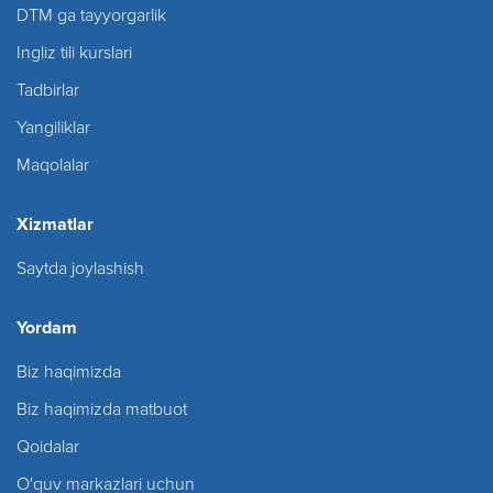
DTM ga tayyorgarlik
Ingliz tili kurslari
Tadbirlar
Yangiliklar
Maqolalar
Xizmatlar
Saytda joylashish
Yordam
Biz haqimizda
Biz haqimizda matbuot
Qoidalar
O'quv markazlari uchun