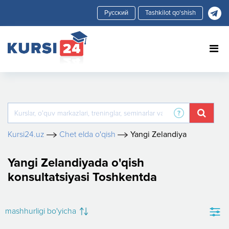
Tashkilot qo'shish
Kursi24.uz
Chet elda o'qish
Yangi Zelandiya
Yangi Zelandiyada o'qish
konsultatsiyasi Toshkentda
mashhurligi bo'yicha