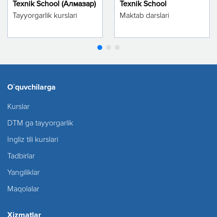
Texnik School (Алмазар)
Texnik School
Tayyorgarlik kurslari
Maktab darslari
O`quvchilarga
Kurslar
DTM ga tayyorgarlik
Ingliz tili kurslari
Tadbirlar
Yangiliklar
Maqolalar
Xizmatlar