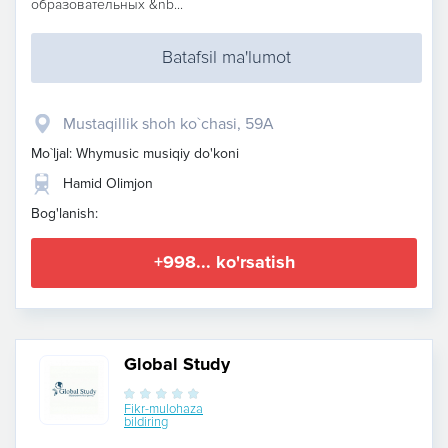
образовательных &nb...
Batafsil ma'lumot
Mustaqillik shoh ko`chasi, 59A
Mo`ljal: Whymusic musiqiy do'koni
Hamid Olimjon
Bog'lanish:
+998... ko'rsatish
Global Study
Fikr-mulohaza
bildiring