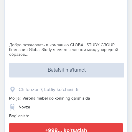
Добро пожаловать в компанию GLOBAL STUDY GROUP!
Компания Global Study является членом международной
образов...
Batafsil ma'lumot
Chilonzor-7, Lutfiy ko`chasi, 6
Mo`ljal: Verona mebel do'konining qarshisida
Novza
Bog'lanish:
+998... ko'rsatish