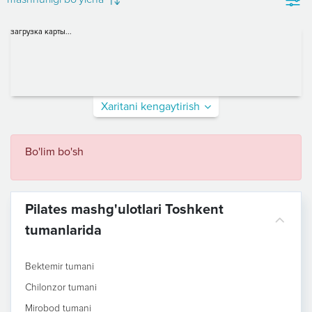
загрузка карты...
Xaritani kengaytirish
Bo'lim bo'sh
Pilates mashg'ulotlari Toshkent
tumanlarida
Bektemir tumani
Chilonzor tumani
Mirobod tumani