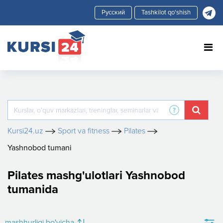
Tashkilot qo'shish
Kursi24.uz
Sport va fitness
Pilates
Yashnobod tumani
Pilates mashg'ulotlari Yashnobod
tumanida
mashhurligi bo'yicha