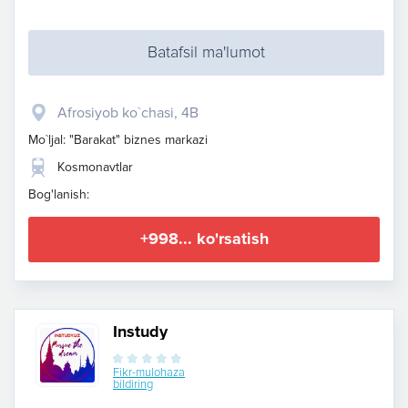
Batafsil ma'lumot
Afrosiyob ko`chasi, 4B
Mo`ljal: "Barakat" biznes markazi
Kosmonavtlar
Bog'lanish:
+998... ko'rsatish
Instudy
Fikr-mulohaza
bildiring