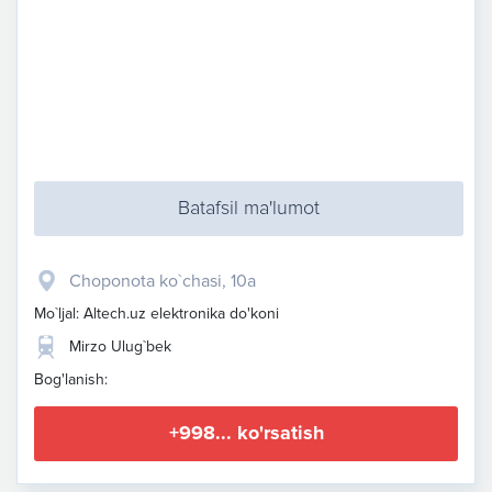
Batafsil ma'lumot
​Choponota ko`chasi, 10a
Mo`ljal: Altech.uz elektronika do'koni
Mirzo Ulug`bek
Bog'lanish:
+998... ko'rsatish