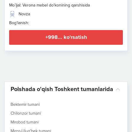
Mo`ljal: Verona mebel do'konining qarshisida
Novza
Bog'lanish:
+998... ko'rsatish
Polshada o'qish Toshkent tumanlarida
Bektemir tumani
Chilonzor tumani
Mirobod tumani
Mirzo-Ulug'bek tumani