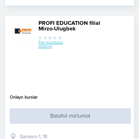
PROFI EDUCATION filial
Mirzo-Ulugbek
Fikr-mulohaza
bildiring
Onlayn kurslar
Batafsil ma'lumot
Qarasuv-1, 18