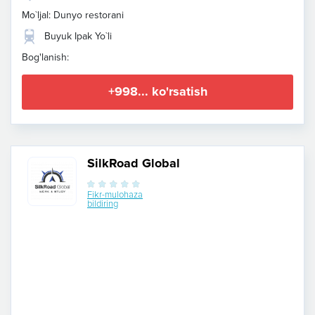
Mo`ljal: Dunyo restorani
Buyuk Ipak Yo`li
Bog'lanish:
+998... ko'rsatish
SilkRoad Global
Fikr-mulohaza
bildiring