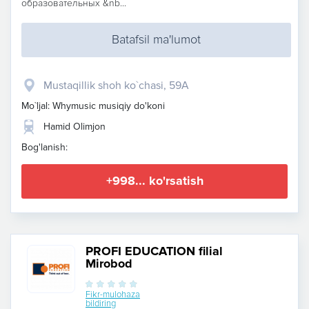
образовательных &nb...
Batafsil ma'lumot
Mustaqillik shoh ko`chasi, 59A
Mo`ljal: Whymusic musiqiy do'koni
Hamid Olimjon
Bog'lanish:
+998... ko'rsatish
PROFI EDUCATION filial
Mirobod
Fikr-mulohaza
bildiring