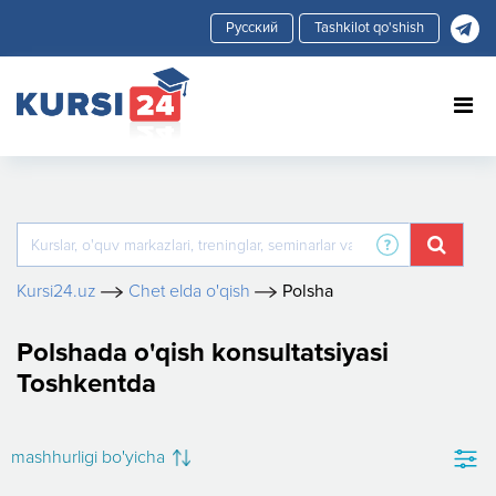
Tashkilot qo'shish
Kursi24.uz
Chet elda o'qish
Polsha
Polshada o'qish konsultatsiyasi
Toshkentda
mashhurligi bo'yicha