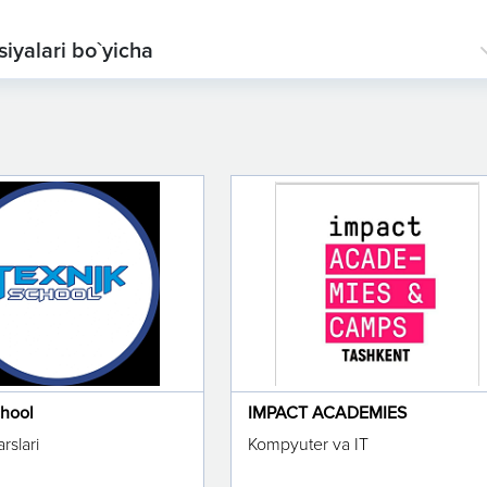
iyalari bo`yicha
chool
IMPACT ACADEMIES
rslari
Kompyuter va IT