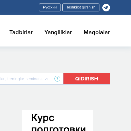
Tashkilot qo'shish
Tadbirlar
Yangiliklar
Maqolalar
QIDIRISH