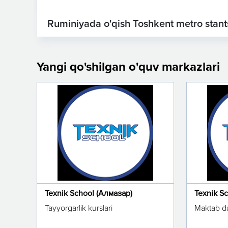
Ruminiyada o'qish Toshkent metro stants
Yangi qo'shilgan o'quv markazlari
Texnik School (Алмазар)
Texnik S
Tayyorgarlik kurslari
Maktab da