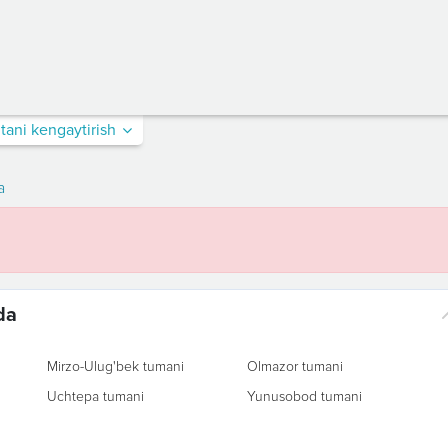
itani kengaytirish
a
da
Mirzo-Ulug'bek tumani
Olmazor tumani
Uchtepa tumani
Yunusobod tumani