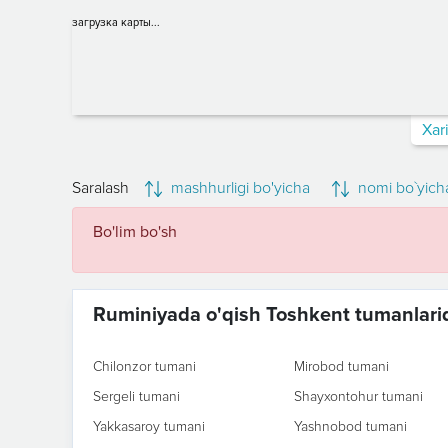
загрузка карты...
Xar
Saralash
mashhurligi bo'yicha
nomi bo`yich
Bo'lim bo'sh
Ruminiyada o'qish Toshkent tumanlari
Chilonzor tumani
Mirobod tumani
Sergeli tumani
Shayxontohur tumani
Yakkasaroy tumani
Yashnobod tumani