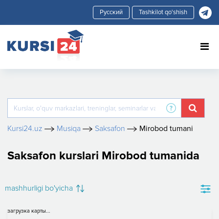
Tashkilot qo'shish
Kursi24.uz
Musiqa
Saksafon
Mirobod tumani
Saksafon kurslari Mirobod tumanida
mashhurligi bo'yicha
загрузка карты...