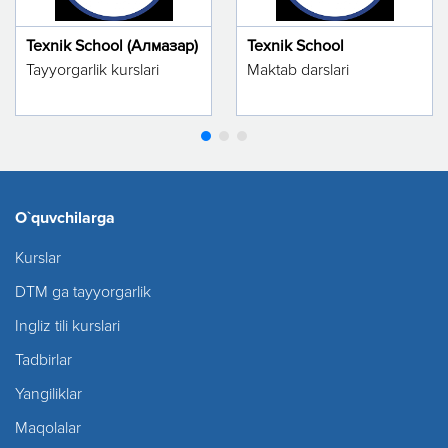
Texnik School (Алмазар)
Texnik School
Tayyorgarlik kurslari
Maktab darslari
O`quvchilarga
Kurslar
DTM ga tayyorgarlik
Ingliz tili kurslari
Tadbirlar
Yangiliklar
Maqolalar