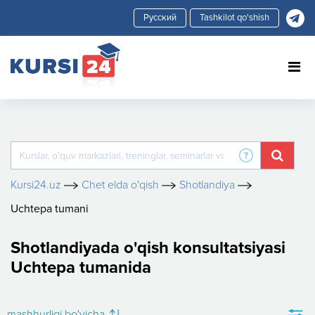
Tashkilot qo'shish
Kursi24.uz
Chet elda o'qish
Shotlandiya
Uchtepa tumani
Shotlandiyada o'qish konsultatsiyasi
Uchtepa tumanida
mashhurligi bo'yicha