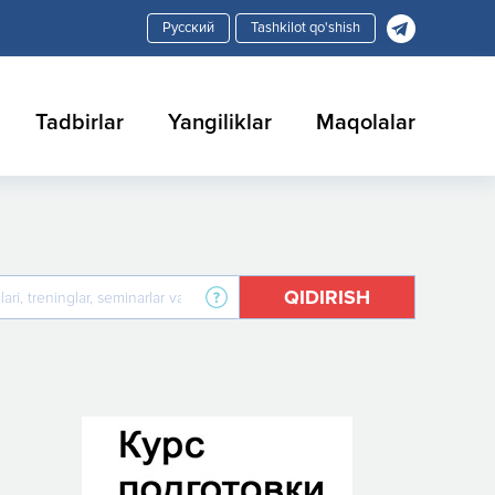
Tashkilot qo'shish
Tadbirlar
Yangiliklar
Maqolalar
QIDIRISH