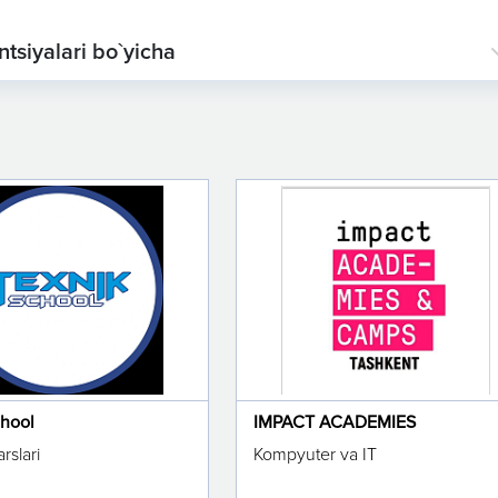
ntsiyalari bo`yicha
chool
IMPACT ACADEMIES
rslari
Kompyuter va IT