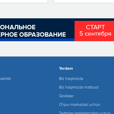
Yordam
lashish
Biz haqimizda
Biz haqimizda matbuot
Qoidalar
O'quv markazlari uchun
Tadbirlar tashkilotchilari uchun