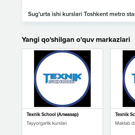
Sug'urta ishi kurslari Toshkent metro sta
Yangi qo'shilgan o'quv markazlari
Texnik School (Алмазар)
Texnik S
Tayyorgarlik kurslari
Maktab da