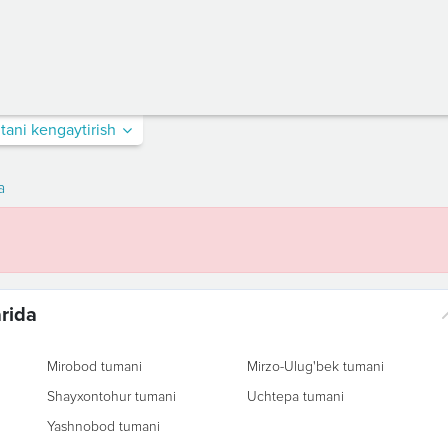
itani kengaytirish
a
arida
Mirobod tumani
Mirzo-Ulug'bek tumani
Shayxontohur tumani
Uchtepa tumani
Yashnobod tumani