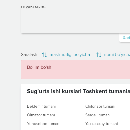
загрузка карты...
Xar
Saralash
mashhurligi bo'yicha
nomi bo`yich
Bo'lim bo'sh
Sug'urta ishi kurslari Toshkent tumanl
Bektemir tumani
Chilonzor tumani
Olmazor tumani
Sergeli tumani
Yunusobod tumani
Yakkasaroy tumani