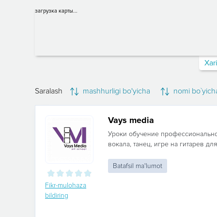
загрузка карты...
Xar
Saralash
mashhurligi bo'yicha
nomi bo`yich
Vays media
Уроки обучение профессионально
вокала, танец, игре на гитарев для
Batafsil ma'lumot
Fikr-mulohaza
bildiring