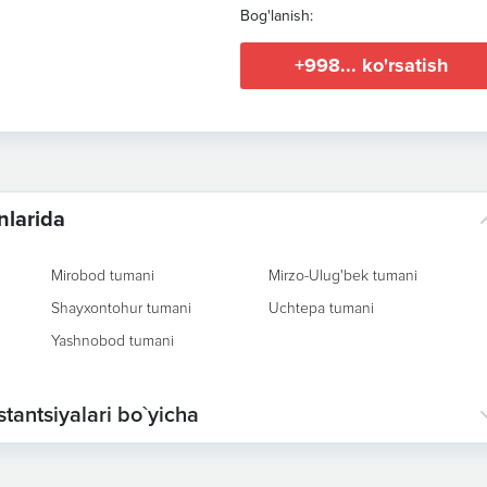
Bog'lanish:
+998... ko'rsatish
nlarida
Mirobod tumani
Mirzo-Ulug'bek tumani
Shayxontohur tumani
Uchtepa tumani
Yashnobod tumani
tantsiyalari bo`yicha