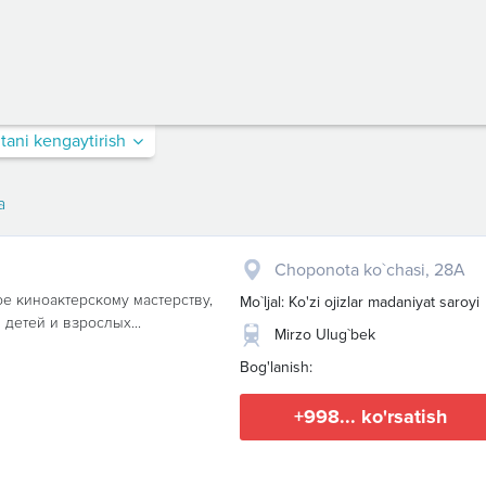
itani kengaytirish
a
​Choponota ko`chasi, 28A
е киноактерскому мастерству,
Mo`ljal: Ko'zi ojizlar madaniyat saroyi
 детей и взрослых...
Mirzo Ulug`bek
Bog'lanish:
+998... ko'rsatish