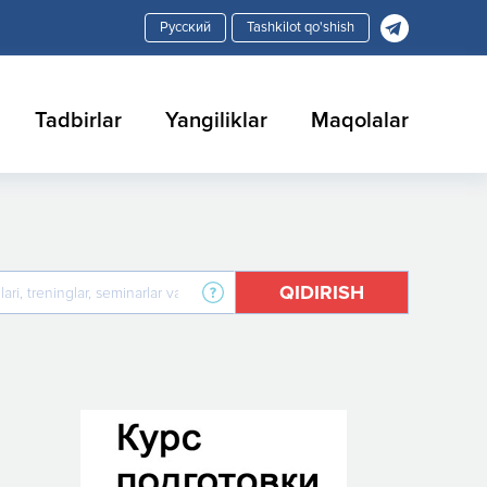
Tashkilot qo'shish
Tadbirlar
Yangiliklar
Maqolalar
QIDIRISH