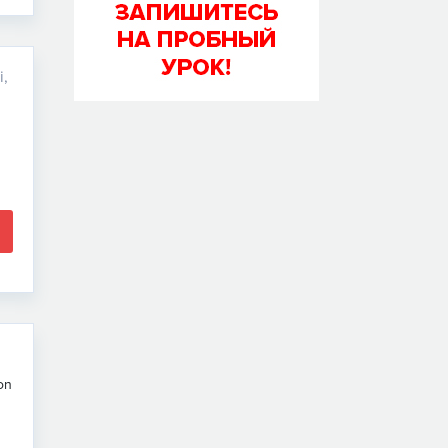
i,
kon