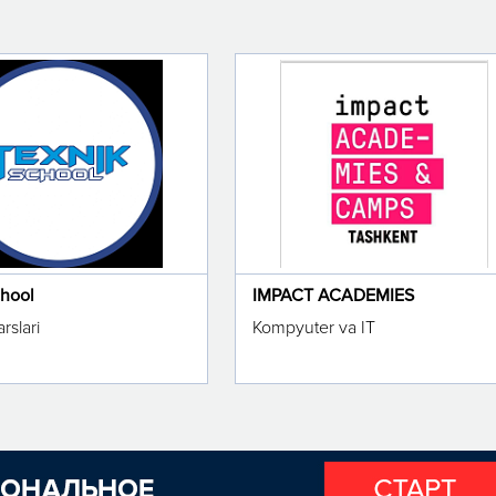
chool
IMPACT ACADEMIES
rslari
Kompyuter va IT