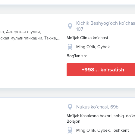
Kichik Beshyog`och ko`chas
107
о, Актерская студия,
Mo`ljal: Glinka ko'chasi
кая мультипликации. Также,...
Ming O`rik, Oybek
Bog'lanish:
+998... ko'rsatish
Nukus ko`chasi, 69b
Mo`ljal: Kasalxona bozori, sobiq. do'
Bolajon
Ming O`rik, Oybek, Toshkent