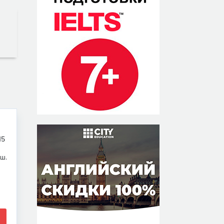
15
ш.