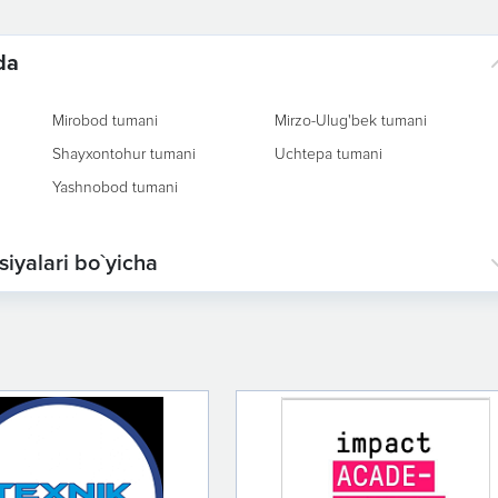
da
Mirobod tumani
Mirzo-Ulug'bek tumani
Shayxontohur tumani
Uchtepa tumani
Yashnobod tumani
siyalari bo`yicha