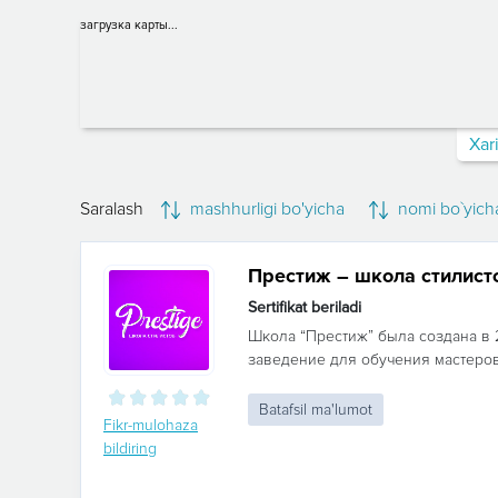
загрузка карты...
Xar
Saralash
mashhurligi bo'yicha
nomi bo`yich
Престиж – школа стилист
Sertifikat beriladi
Школа “Престиж” была создана в 
заведение для обучения мастеров в
Batafsil ma'lumot
Fikr-mulohaza
bildiring