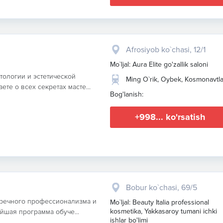
Afrosiyob ko`chasi, 12/1
Mo`ljal: Aura Elite go'zallik saloni
ологии и эстетической
Ming O`rik, Oybek, Kosmonavtla
те о всех секретах масте...
Bog'lanish:
+998... ko'rsatish
Bobur ko`chasi, 69/5
пречного профессионализма и
Mo`ljal: Beauty Italia professional
kosmetika, Yakkasaroy tumani ichki
йшая программа обуче...
ishlar bo'limi