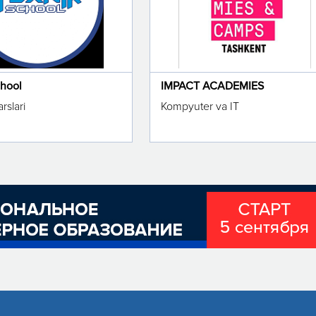
chool
IMPACT ACADEMIES
rslari
Kompyuter va IT