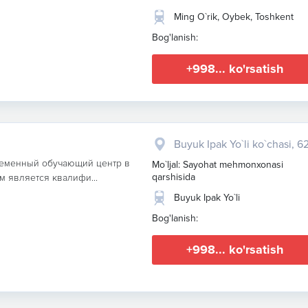
Ming O`rik, Oybek, Toshkent
Bog'lanish:
+998... ko'rsatish
Buyuk Ipak Yo`li ko`chasi, 6
ременный обучающий центр в
Mo`ljal: Sayohat mehmonxonasi
qarshisida
м является квалифи...
Buyuk Ipak Yo`li
Bog'lanish:
+998... ko'rsatish