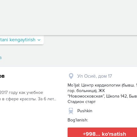
itani kengaytirish
a
ов
Ул Осиё, дом 17
Mo`ljal: Центр кардиологии (бывш. 
гор. больница), ЖК
2017 году как учебное
“Новомосковская”, Школа 142, Быв
 сфере красоты. За 6 лет...
Стадион старт
Pushkin
Bog'lanish:
+998... ko'rsatish