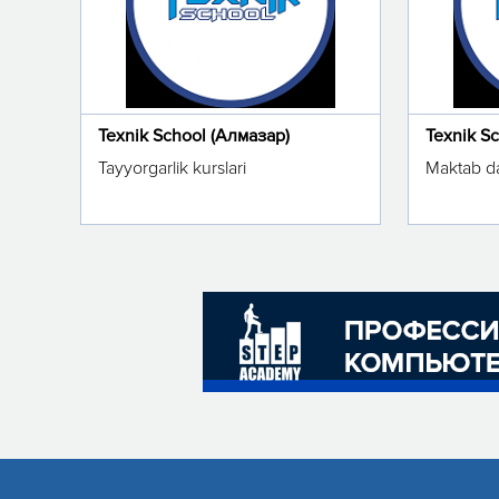
Texnik School (Алмазар)
Texnik S
Tayyorgarlik kurslari
Maktab da