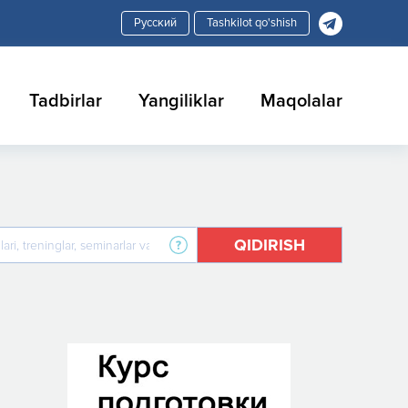
Tashkilot qo'shish
Tadbirlar
Yangiliklar
Maqolalar
QIDIRISH