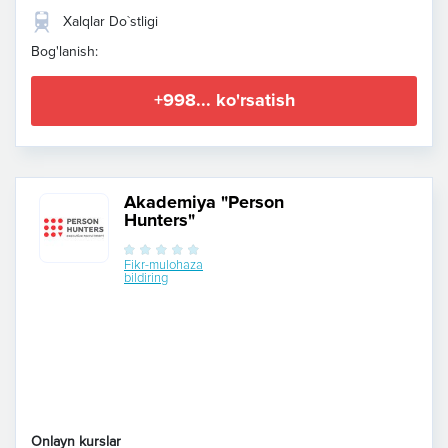
Xalqlar Do`stligi
Bog'lanish:
+998... ko'rsatish
Akademiya "Person
Hunters"
Fikr-mulohaza
bildiring
Onlayn kurslar