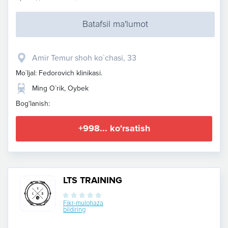
Batafsil ma'lumot
Amir Temur shoh ko`chasi, 33
Mo`ljal: Fedorovich klinikasi.
Ming O`rik, Oybek
Bog'lanish:
+998... ko'rsatish
LTS TRAINING
Fikr-mulohaza
bildiring