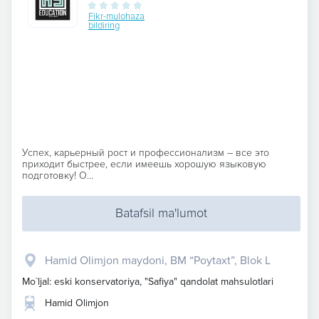
Fikr-mulohaza
bildiring
Успех, карьерный рост и профессионализм – все это
приходит быстрее, если имеешь хорошую языковую
подготовку! О...
Batafsil ma'lumot
Hamid Olimjon maydoni, BM “Poytaxt”, Blok L
Mo`ljal: eski konservatoriya, "Safiya" qandolat mahsulotlari
Hamid Olimjon