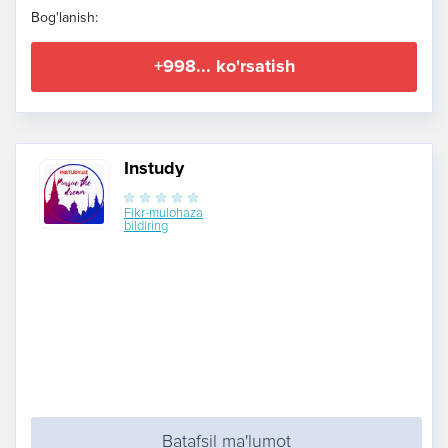
Bog'lanish:
+998... ko'rsatish
Instudy
Fikr-mulohaza
bildiring
Batafsil ma'lumot