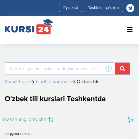
Tashkilot qo'shish
Kursi24.uz
Chet tili kurslari
O'zbek tili
O'zbek tili kurslari Toshkentda
mashhurligi bo'yicha
загрузка карты...