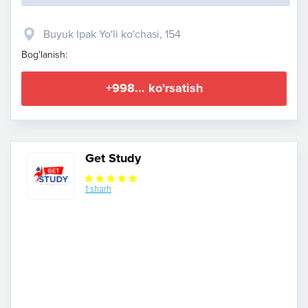
Buyuk Ipak Yo'li ko'chasi, 154
Bog'lanish:
+998... ko'rsatish
Get Study
1 sharh