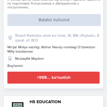
по подготовке 9-классников и абитуриентов к
поступлению...
Batafsil ma'lumot
Sharof Rashidov shoh ko`chasi, 16, BM «Poytaxt», 8
qavat, of. 803
Mo`ljal: Moliya vazirligi, Alisher Navoiy nomidagi O'zbekiston
Milliy kutubxonasi
Mustaqillik Maydoni
Bog'lanish:
+998... ko'rsatish
HS EDUCATION