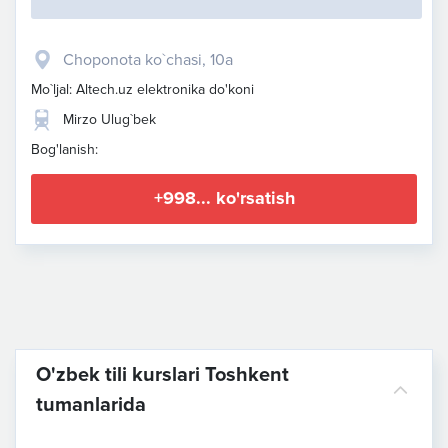
​Choponota ko`chasi, 10a
Mo`ljal: Altech.uz elektronika do'koni
Mirzo Ulug`bek
Bog'lanish:
+998... ko'rsatish
O'zbek tili kurslari Toshkent
tumanlarida