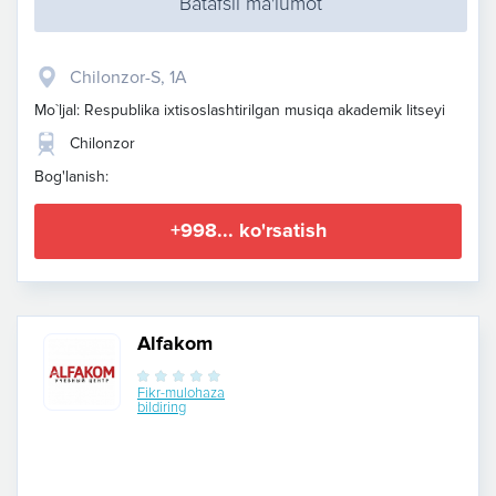
Batafsil ma'lumot
Chilonzor-S, 1A
Mo`ljal: Respublika ixtisoslashtirilgan musiqa akademik litseyi
Chilonzor
Bog'lanish:
+998... ko'rsatish
Alfakom
Fikr-mulohaza
bildiring