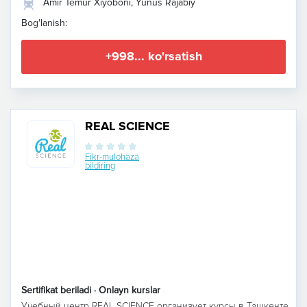
Amir Temur Xiyoboni, Yunus Rajabiy
Bog'lanish:
+998... ko'rsatish
REAL SCIENCE
Fikr-mulohaza
bildiring
Sertifikat beriladi · Onlayn kurslar
Учебный центр REAL SCIENCE организует курсы в Ташкенте