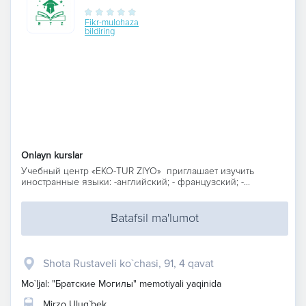
Fikr-mulohaza
bildiring
Onlayn kurslar
Учебный центр «EKO-TUR ZIYO» приглашает изучить
иностранные языки: -английский; - французский; -...
Batafsil ma'lumot
Shota Rustaveli ko`chasi, 91, 4 qavat
Mo`ljal: "Братские Могилы" memotiyali yaqinida
Mirzo Ulug`bek