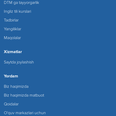
DTM ga tayyorgarlik
Ingliz tili kurslari
Tadbirlar
Yangiliklar
Maqolalar
Xizmatlar
Saytda joylashish
Yordam
Biz haqimizda
Biz haqimizda matbuot
Qoidalar
O'quv markazlari uchun