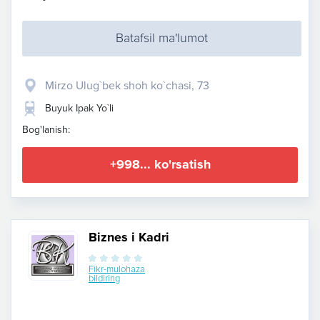
Batafsil ma'lumot
Mirzo Ulug`bek shoh ko`chasi, 73
Buyuk Ipak Yo`li
Bog'lanish:
+998... ko'rsatish
Biznes i Kadri
Fikr-mulohaza
bildiring