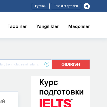
Tashkilot qo'shish
Tadbirlar
Yangiliklar
Maqolalar
QIDIRISH
ей