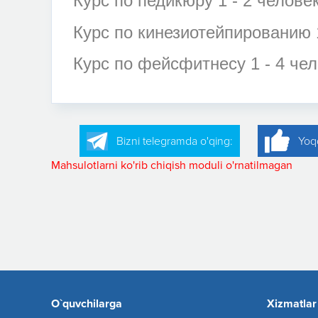
Курс по педикюру 1 - 2 челове
Курс по кинезиотейпированию 1
Курс по фейсфитнесу 1 - 4 че
Bizni telegramda o'qing:
Yoq
Mahsulotlarni ko'rib chiqish moduli o'rnatilmagan
O`quvchilarga
Xizmatlar