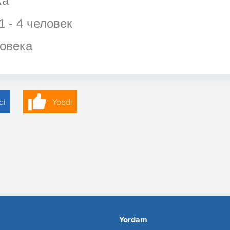
ка
 - 4 человек
ловека
di
Yoqdi
Yordam