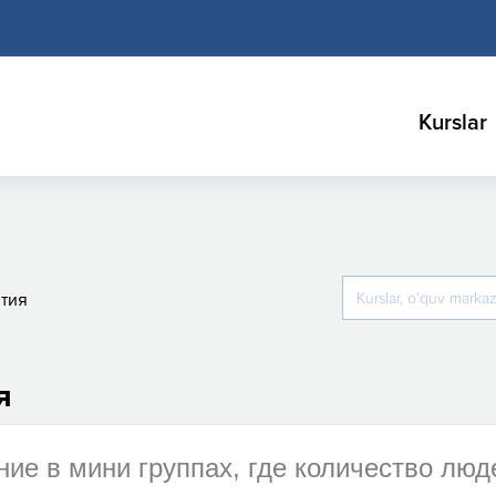
Kurslar
ятия
я
ие в мини группах, где количество люд