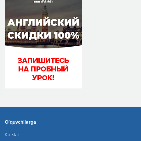
O`quvchilarga
Kurslar