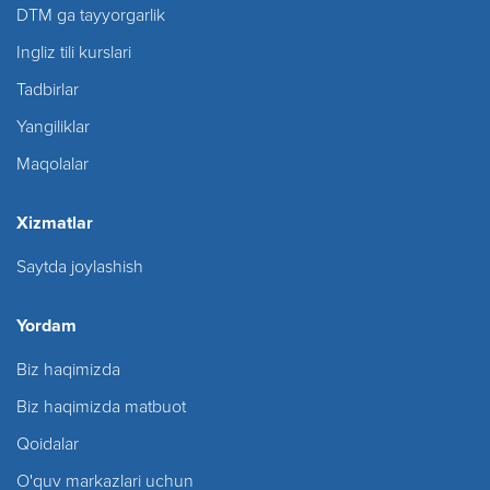
DTM ga tayyorgarlik
Ingliz tili kurslari
Tadbirlar
Yangiliklar
Maqolalar
Xizmatlar
Saytda joylashish
Yordam
Biz haqimizda
Biz haqimizda matbuot
Qoidalar
O'quv markazlari uchun