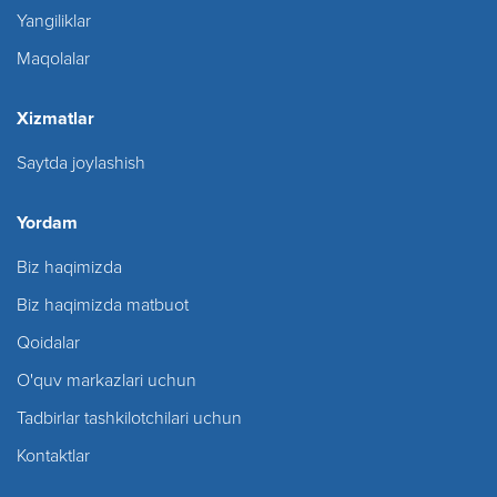
Yangiliklar
Maqolalar
Xizmatlar
Saytda joylashish
Yordam
Biz haqimizda
Biz haqimizda matbuot
Qoidalar
O'quv markazlari uchun
Tadbirlar tashkilotchilari uchun
Kontaktlar