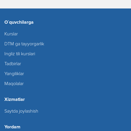
O`quvchilarga
Kurslar
DTM ga tayyorgarlik
Ingliz tili kurslari
Tadbirlar
Yangiliklar
Maqolalar
Xizmatlar
Saytda joylashish
Yordam