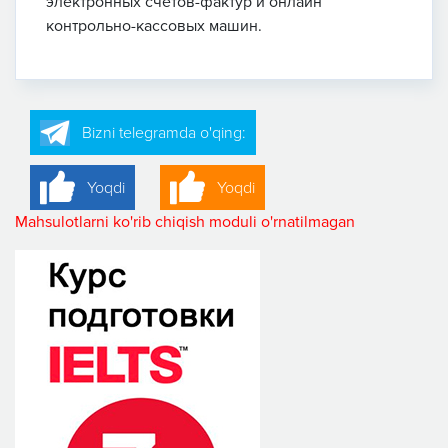
электронных счетов-фактур и онлайн
контрольно-кассовых машин.
Bizni telegramda o'qing:
Yoqdi
Yoqdi
Mahsulotlarni ko'rib chiqish moduli o'rnatilmagan