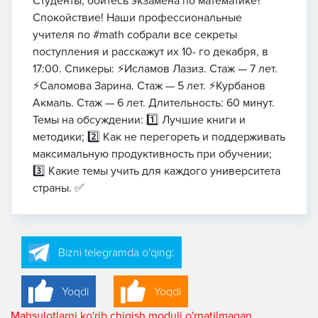
Студенты, боитесь экзамена по математике?
Спокойствие! Наши профессиональные
учителя по #math собрали все секреты
поступления и расскажут их 10- го декабря, в
17:00. Спикеры: ⚡️Исламов Лазиз. Стаж — 7 лет.
⚡️Саломова Зарина. Стаж — 5 лет. ⚡️Курбанов
Акмаль. Стаж — 6 лет. Длительность: 60 минут.
Темы на обсуждении: 1️⃣ Лучшие книги и
методики; 2️⃣ Как не перегореть и поддерживать
максимальную продуктивность при обучении;
3️⃣ Какие темы учить для каждого университета
страны. ✅
Bizni telegramda o'qing:
Yoqdi
Yoqdi
Mahsulotlarni ko'rib chiqish moduli o'rnatilmagan