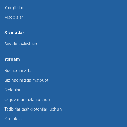
Yangiliklar
Maqolalar
Xizmatlar
Saytda joylashish
Yordam
Biz haqimizda
Biz haqimizda matbuot
Qoidalar
O'quv markazlari uchun
Tadbirlar tashkilotchilari uchun
Kontaktlar