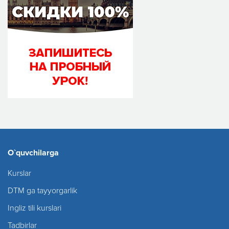
O`quvchilarga
Kurslar
DTM ga tayyorgarlik
Ingliz tili kurslari
Tadbirlar