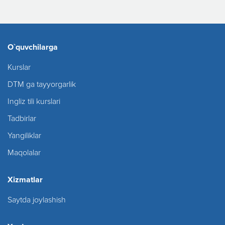
O`quvchilarga
Kurslar
DTM ga tayyorgarlik
Ingliz tili kurslari
Tadbirlar
Yangiliklar
Maqolalar
Xizmatlar
Saytda joylashish