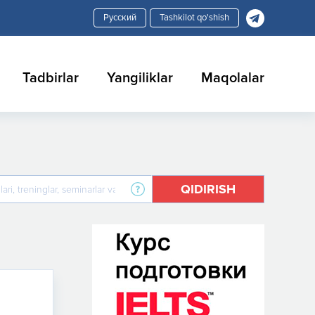
Tashkilot qo'shish
Tadbirlar
Yangiliklar
Maqolalar
QIDIRISH