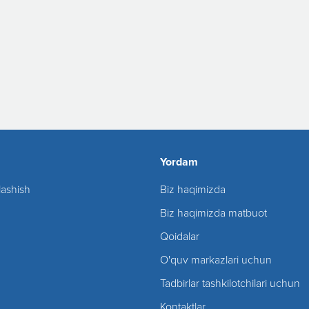
Yordam
lashish
Biz haqimizda
Biz haqimizda matbuot
Qoidalar
O'quv markazlari uchun
Tadbirlar tashkilotchilari uchun
Kontaktlar