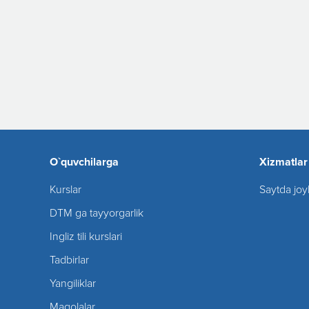
O`quvchilarga
Xizmatlar
Kurslar
Saytda joy
DTM ga tayyorgarlik
Ingliz tili kurslari
Tadbirlar
Yangiliklar
Maqolalar