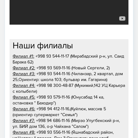
Наши филиалы
Филиал #1:
+998 93 544-11-17 (Мирабадский р-н, ул. Саид
Барака 62)
Филиал #2:
+998 93 569-11-16 (Новый Сергели, 2)
Филиал #3:
+998 93 544-11-16 (Чиланзар, 2 квартал, дом
25,Ориентир: школа 103; бульвар им. Гагарина)
Филиал #4:
+998 98 300-48-87 (Мукимий,142 УЦ Карьера
с колыбели)
Филиал #5:
+998 93 579-11-16 (Юнусабад 14 ка,
остановка " Баходир")
Филиал #6:
+998 94 412-11-16,(Куйлюк, массив 5
(ориентир супермаркет "Семья")
Филиал #7:
+998 94 686-11-16 (Мирзо Улугбекский р-н,
ул. БИЙ дом 136, о-р Чайхана "Салом")
Филиал #8:
+998 93 556-11-16 (Яшнабадский район,