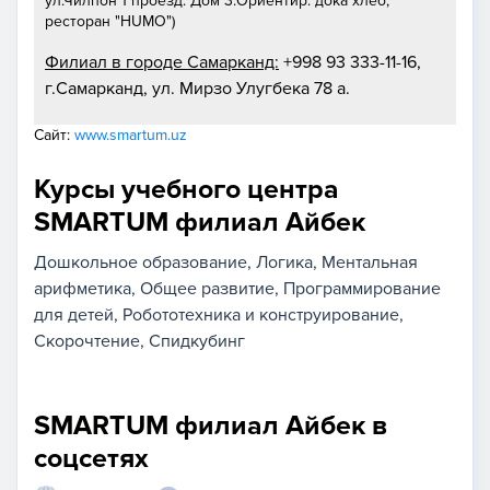
ул.Чилпон 1 проезд. Дом 3.Ориентир: дока хлеб,
ресторан "HUMO")
Филиал в городе Самарканд:
+998 93 333-11-16,
г.Самарканд, ул. Мирзо Улугбека 78 а.
Сайт:
www.smartum.uz
Курсы учебного центра
SMARTUM филиал Айбек
Дошкольное образование
Логика
Ментальная
арифметика
Общее развитие
Программирование
для детей
Робототехника и конструирование
Скорочтение
Спидкубинг
SMARTUM филиал Айбек в
соцсетях