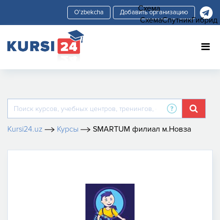
Схема
Добавить организацию
Схема
Спутник
Гибрид
Kursi24.uz
Курсы
SMARTUM филиал м.Новза