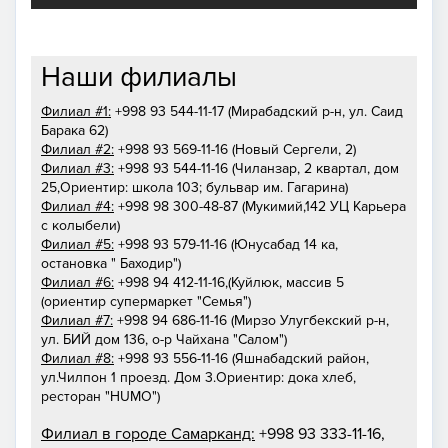
Наши филиалы
Филиал #1:
+998 93 544-11-17 (Мирабадский р-н, ул. Саид
Барака 62)
Филиал #2:
+998 93 569-11-16 (Новый Сергели, 2)
Филиал #3:
+998 93 544-11-16 (Чиланзар, 2 квартал, дом
25,Ориентир: школа 103; бульвар им. Гагарина)
Филиал #4:
+998 98 300-48-87 (Мукимий,142 УЦ Карьера
с колыбели)
Филиал #5:
+998 93 579-11-16 (Юнусабад 14 ка,
остановка " Баходир")
Филиал #6:
+998 94 412-11-16,(Куйлюк, массив 5
(ориентир супермаркет "Семья")
Филиал #7:
+998 94 686-11-16 (Мирзо Улугбекский р-н,
ул. БИЙ дом 136, о-р Чайхана "Салом")
Филиал #8:
+998 93 556-11-16 (Яшнабадский район,
ул.Чилпон 1 проезд. Дом 3.Ориентир: дока хлеб,
ресторан "HUMO")
Филиал в городе Самарканд:
+998 93 333-11-16,