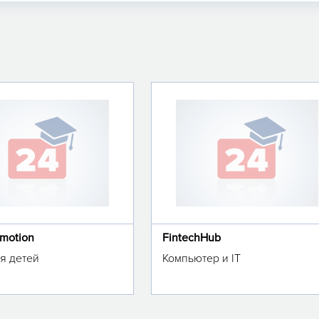
omotion
FintechHub
я детей
Компьютер и IT