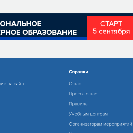
Справки
ие на сайте
О нас
Пресса о нас
Правила
Учебным центрам
Организаторам мероприятий