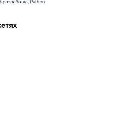
б-разработка
Python
сетях