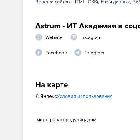
Верстка сайтов (HTML, CSS)
Базы данных
Ве
Astrum - ИТ Академия в соц
Website
Instagram
Facebook
Telegram
На карте
© Яндекс
Условия использования
мир
страна
город
улица
дом