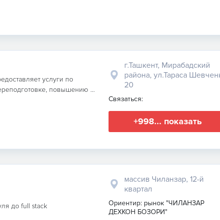
г.Ташкент, Мирабадский
района, ул.Тараса Шевчен
редоставляет услуги по
20
реподготовке, повышению ...
Связаться:
+998... показать
массив Чиланзар, 12-й
квартал
Ориентир: рынок "ЧИЛАНЗАР
 до full stack
ДЕХКОН БОЗОРИ"