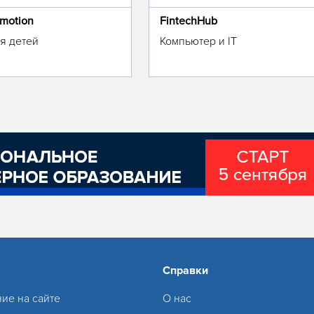
omotion
FintechHub
я детей
Компьютер и IT
Справки
ие на сайте
О нас