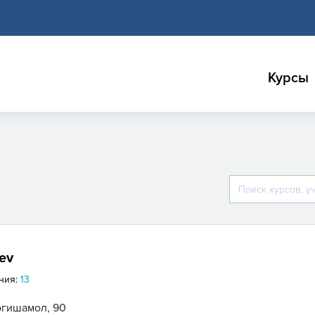
Курсы
ev
ния:
13
огишамол, 90