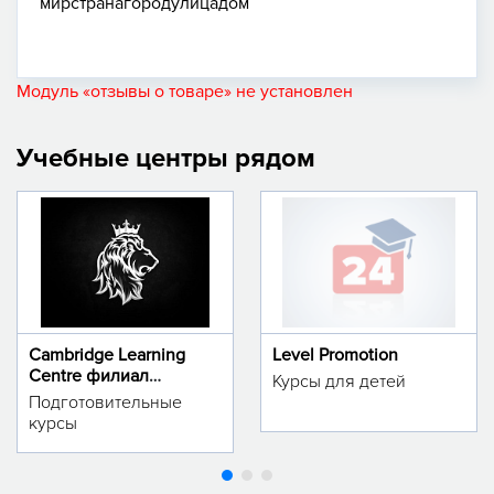
мир
страна
город
улица
дом
Модуль «отзывы о товаре» не установлен
Учебные центры рядом
Cambridge Learning
Level Promotion
Centre филиал
Курсы для детей
м.Тинчлик
Подготовительные
курсы