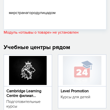
мир
страна
город
улица
дом
Модуль «отзывы о товаре» не установлен
Учебные центры рядом
Cambridge Learning
Level Promotion
Centre филиал
Курсы для детей
м.Тинчлик
Подготовительные
курсы