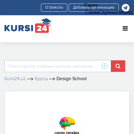
Схема
Добавить организацию
Схема
Спутник
Гибрид
Kursi24.uz
Курсы
Design School